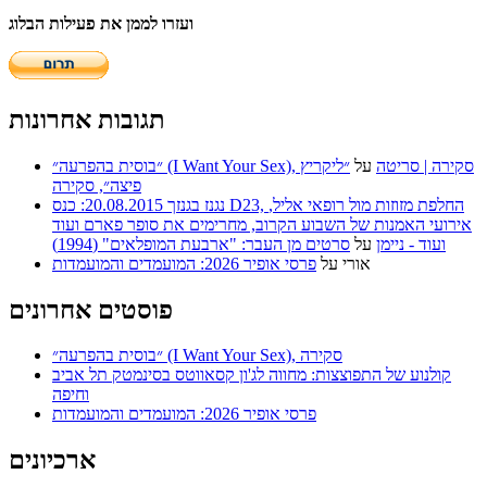
ועזרו לממן את פעילות הבלוג
תגובות אחרונות
״בוסית בהפרעה״ (I Want Your Sex), סקירה | סריטה
על
״ליקריץ
פיצה״, סקירה
נגנז בגנזך 20.08.2015: כנס D23, החלפת מזוזות מול רופאי אליל,
אירועי האמנות של השבוע הקרוב, מחרימים את סופר פארם ועוד
ועוד - ניימן
על
סרטים מן העבר: "ארבעת המופלאים" (1994)
אורי
על
פרסי אופיר 2026: המועמדים והמועמדות
פוסטים אחרונים
״בוסית בהפרעה״ (I Want Your Sex), סקירה
קולנוע של התפוצצות: מחווה לג'ון קסאווטס בסינמטק תל אביב
וחיפה
פרסי אופיר 2026: המועמדים והמועמדות
ארכיונים