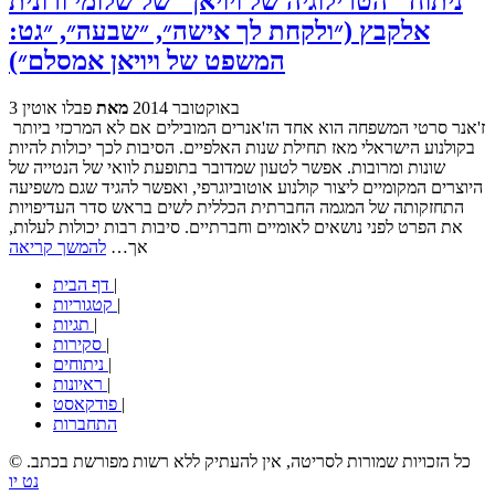
ניתוח "הטרילוגיה של ויויאן" של שלומי ורונית
אלקבץ (״ולקחת לך אישה״, ״שבעה״, ״גט:
המשפט של ויויאן אמסלם״)
3 באוקטובר 2014
מאת
פבלו אוטין
ז'אנר סרטי המשפחה הוא אחד הז'אנרים המובילים אם לא המרכזי ביותר
בקולנוע הישראלי מאז תחילת שנות האלפיים. הסיבות לכך יכולות להיות
שונות ומרובות. אפשר לטעון שמדובר בתופעת לוואי של הנטייה של
היוצרים המקומיים ליצור קולנוע אוטוביוגרפי, ואפשר להגיד שגם משפיעה
התחזקותה של המגמה החברתית הכללית לשים בראש סדר העדיפויות
את הפרט לפני נושאים לאומיים וחברתיים. סיבות רבות יכולות לעלות,
אך…
להמשך קריאה
|
דף הבית
|
קטגוריות
|
תגיות
|
סקירות
|
ניתוחים
|
ראיונות
|
פודקאסט
התחברות
© כל הזכויות שמורות לסריטה, אין להעתיק ללא רשות מפורשת בכתב.
נט יו