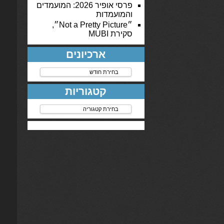
פרסי אופיר 2026: המועמדים
והמועמדות
״Not a Pretty Picture״,
סקירת MUBI
ארכיונים
ארכיונים
קטגוריות
קטגוריות