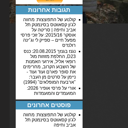
תגובות אחרונות
קולנוע של התפוצצות: מחווה
לג'ון קסאווטס בסינמטק תל
אביב וחיפה | סריטה
על
אוסקר 2015/16: על זוכי פרסי
מפעל חיים – ספייק לי וג׳ינה
רולנדס
נגנז בגנזך 20.08.2015: כנס
D23, החלפת מזוזות מול
רופאי אליל, אירועי האמנות
של השבוע הקרוב, מחרימים
את סופר פארם ועוד ועוד -
ניימן
על
סרטים מן העבר:
"ארבעת המופלאים" (1994)
אורי
על
פרסי אופיר 2026:
המועמדים והמועמדות
פוסטים אחרונים
קולנוע של התפוצצות: מחווה
לג'ון קסאווטס בסינמטק תל
אביב וחיפה