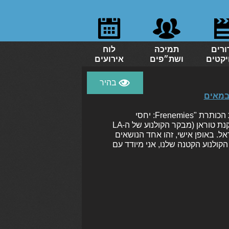
ורים
תמיכה
לוח
יקטים
ושת״פים
אירועים
ביום שבת ב-17:00, בפסטיבל ירושלים, יתקיים פאנל תחת הכותרת "Frenemies: יחסי
אהבה-שנאה בין מבקרים ובמאים" בהשתתפות אבי נשר וקנת טוראן (מבקר הקולנוע של ה-LA
ראל. באופן אישי, זהו אחד הנושאים
ולנוע הקטנה שלנו, אני מיודד עם