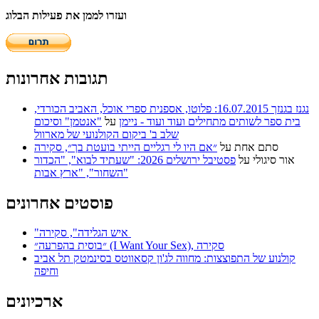
ועזרו לממן את פעילות הבלוג
תגובות אחרונות
נגנז בגנזך 16.07.2015: פלוטו, אספנית ספרי אוכל, האביב הכורדי,
בית ספר לשותים מתחילים ועוד ועוד - ניימן
על
"אנטמן" וסיכום
שלב ב' ביקום הקולנועי של מארוול
סתם אחת
על
״אם היו לי רגליים הייתי בועטת בך״, סקירה
אור סיגולי
על
פסטיבל ירושלים 2026: "שעתיד לבוא", "הכדור
השחור", "ארץ אבות"
פוסטים אחרונים
"איש הגלידה", סקירה
״בוסית בהפרעה״ (I Want Your Sex), סקירה
קולנוע של התפוצצות: מחווה לג'ון קסאווטס בסינמטק תל אביב
וחיפה
ארכיונים