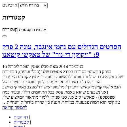
ארכיונים
קטגוריות
קטגוריות
הסרטים הגדולים עם נחמן אינגבר, עונה 2 פרק
9: "זיקוקין די-נור" של טאקשי קיטאנו
16 בנובמבר 2014
מאת
פבלו אוטין ועופר ליברגל
בפרק התשיעי בסדרת הפודקאסטים שלנו (פבלו ועופר), הבחירות
של נחמן אינגבר שולחות אותנו לראשונה בעונה זו מחוץ לקולנוע המערבי.
אחרי ארה"ב ואירופה אנו מגיעים ליפן ועוסקים ביצירתו של
הבמאי/שחקן/קומיקאי/צייר/עורך/זמר/סופר/משורר/מעצב משחקי מחשב
(אנו נשבעים שהוא באמת עסק בכל התחומים הללו, ובעוד כמה
שפספסנו) - טאקשי קיטאנו. כפי שניתן ללמוד מתיאור המקצוע שלו,
טאקשי הוא דמות צבעונית במיוחד, הנעה בין יצירה בידורית והנחיית…
להמשך קריאה
|
דף הבית
|
קטגוריות