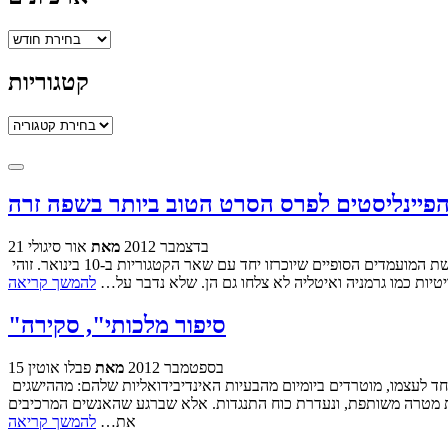
ארכיונים
קטגוריות
קטגוריות
21 בדצמבר 2012
מאת
אור סיגולי
ונתחיל עם הספויילר: ישראל לא בפנים. סרטה של רמה בורשטיין, זוכה פרס אופיר, "למלא את החלל" לא נכנס לתשיעייה המקדימה ממנה יורכבו חמשת המועמדים הסופיים שיוכרזו יחד עם שאר הקטגוריות ב-10 בינואר. זוהי
טיות כמו גרמניה ואיטליה לא צלחו גם הן. שלא נדבר על…
להמשך קריאה
"סיפור מלכותי", סקירה
15 בספטמבר 2012
מאת
פבלו אוטין
הוגים בתחום מדעי המדינה טוענים שמה שמגדיר עם, זו המודעות הפוליטית המשותפת לקבוצת האנשים המרכיבים אותו. אנשים, כאשר הם כל אחד לעצמו, מוטרדים ביומיום מהבעיות האינדיבידואליות שלהם: מההישגים
סרת מטרה משותפת, ונעדרת כוח התנגדות. אלא שברגע שהאנשים המרכיבים
את…
להמשך קריאה