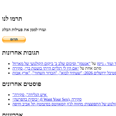
תרמו לנו
ועזרו לממן את פעילות הבלוג
תגובות אחרונות
על
"אנטמן" וסיכום שלב ב' ביקום הקולנועי של מארוול
סתם אחת
על
״אם היו לי רגליים הייתי בועטת בך״, סקירה
פוסטים אחרונים
"איש הגלידה", סקירה
״בוסית בהפרעה״ (I Want Your Sex), סקירה
ולנוע של התפוצצות: מחווה לג'ון קסאווטס בסינמטק תל אביב וחיפה
ארכיונים