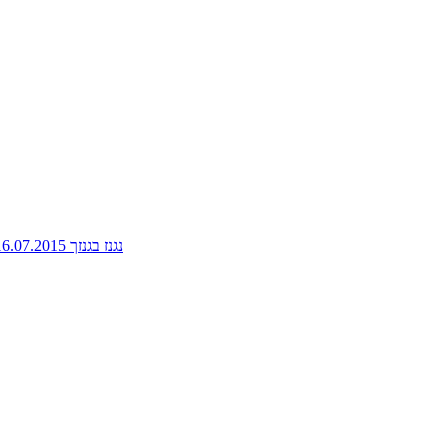
נגנז בגנזך 16.07.2015: פלוטו, אספנית ספרי אוכל, האביב הכורדי, בית ספר לשותים מתחילים ועוד ועוד - ניימן