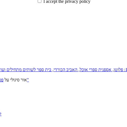
I accept the privacy policy
פסטיבל ירושלים 2026: "שעתיד לבוא", "הכדור השחור", "ארץ אבות"
אור סיגולי
על
ק