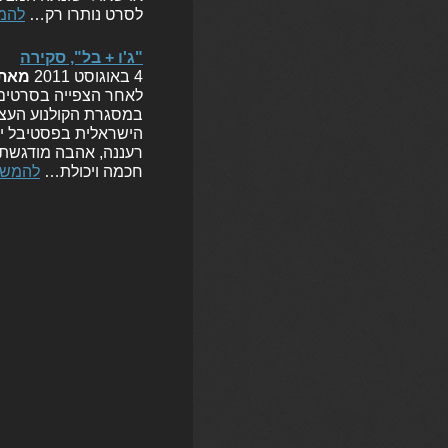
לסרט נותרו רק…
להמ
"ג'ו + בל", סקירה
4 באוגוסט 2011
מאת
במסגרת הקולנוע העצמ
הישראלית בפסטיבל ירו
רעננה, אהבה מודגשת ל
חכמה ויכולת…
להמשך