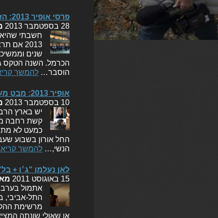
פרסי אופיר 2013: הזוכים, הזוכות, והטקס
28 בספטמבר 2013
מ
2013 אם 
שנים וממשיכה
הוסבר…
להמשך קריא
אופיר 2013: מבט מעמיק אל קטגוריות השחקנית הראשית, שחקנית המשנה והצילום
10 בספטמבר 2013
מ
יש בארץ הרבה 
קשת רחבה מאו
החל אורון בשבוע שעב
הנשי,…
להמשך קריא
לאן נעלמו "ג׳ו + בל"
15 באוגוסט 2011
מא
אתמול בערב ה
התל-אביבי, ב
מרשימת ההקרנ
או שאולי שונתה המצי