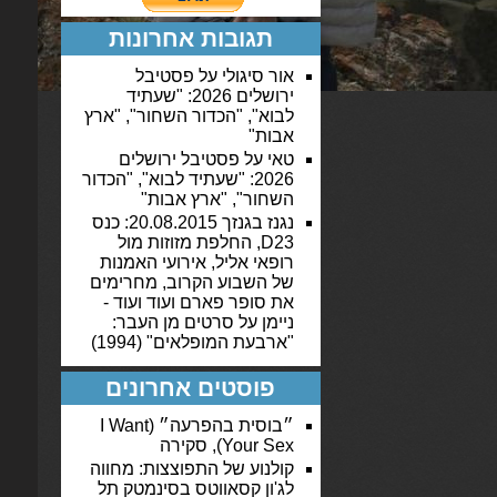
תגובות אחרונות
אור סיגולי
על
פסטיבל
ירושלים 2026: "שעתיד
לבוא", "הכדור השחור", "ארץ
אבות"
טאי
על
פסטיבל ירושלים
2026: "שעתיד לבוא", "הכדור
השחור", "ארץ אבות"
נגנז בגנזך 20.08.2015: כנס
D23, החלפת מזוזות מול
רופאי אליל, אירועי האמנות
של השבוע הקרוב, מחרימים
את סופר פארם ועוד ועוד -
ניימן
על
סרטים מן העבר:
"ארבעת המופלאים" (1994)
פוסטים אחרונים
״בוסית בהפרעה״ (I Want
Your Sex), סקירה
קולנוע של התפוצצות: מחווה
לג'ון קסאווטס בסינמטק תל