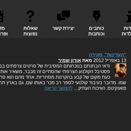
דות
כותבים
יצירת קשר
שאלות
מד
לדות
וכותבות
נפוצות
ופרו
"העדינות", סקירה
13 באפריל 2012
מאת
אורון שמיר
ודאי הבחנתם בנוכחותם המסיבית של סרטים צרפתים בבתי 
פסטיבל הקולנוע הצרפתי שהסתיים זה מכבר, משאיר אותנו
כעת מקום של קבע בהקרנות מסחריות. אחד מהם הוא סרט 
שמו. מדובר בעיבוד קולנועי לספר רב מכר באותו שם, גם בארץ תח
פואנקינוס. הוויכוח העתיק…
להמשך קריאה