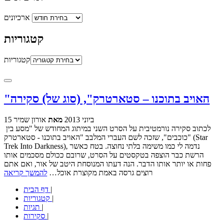
ארכיונים
קטגוריות
קטגוריות
"האויב בתוכנו – סטארטרק", (סוג של) סקירה
15 ביוני 2013
מאת
אורון שמיר
לכתוב סקירה נורמטיבית על הסרט השני במיתוג המחודש של "מסע בין
כוכבים", שזכה לשם העברי המלבב "האויב בתוכנו - סטארטרק" (Star
Trek Into Darkness), נדמה לי כמו משימה בלתי נחוצה. בטח כאשר
הרשת כבר הוצפה בטקסטים על הסרט, שרובם ככולם מסכמים אותו
פחות או יותר אותו הדבר. הנה דעתו המנוסחת היטב של אור, ואם אתם
רוצים גרסה באמת מקוצרת אוכל…
להמשך קריאה
|
דף הבית
|
קטגוריות
|
תגיות
|
סקירות