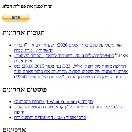
ועזרו לממן את פעילות הבלוג
תגובות אחרונות
אור סיגולי
על
פסטיבל ירושלים 2026: "שעתיד לבוא", "הכדור
השחור", "ארץ אבות"
טאי
על
פסטיבל ירושלים 2026: "שעתיד לבוא", "הכדור השחור",
"ארץ אבות"
נגנז בגנזך 20.08.2015: כנס D23, החלפת מזוזות מול רופאי אליל,
אירועי האמנות של השבוע הקרוב, מחרימים את סופר פארם ועוד
ועוד - ניימן
על
סרטים מן העבר: "ארבעת המופלאים" (1994)
פוסטים אחרונים
״בוסית בהפרעה״ (I Want Your Sex), סקירה
קולנוע של התפוצצות: מחווה לג'ון קסאווטס בסינמטק תל אביב
וחיפה
פרסי אופיר 2026: המועמדים והמועמדות
ארכיונים