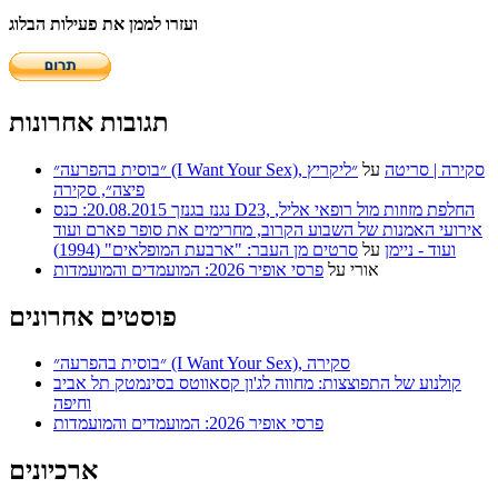
ועזרו לממן את פעילות הבלוג
תגובות אחרונות
״בוסית בהפרעה״ (I Want Your Sex), סקירה | סריטה
על
״ליקריץ
פיצה״, סקירה
נגנז בגנזך 20.08.2015: כנס D23, החלפת מזוזות מול רופאי אליל,
אירועי האמנות של השבוע הקרוב, מחרימים את סופר פארם ועוד
ועוד - ניימן
על
סרטים מן העבר: "ארבעת המופלאים" (1994)
אורי
על
פרסי אופיר 2026: המועמדים והמועמדות
פוסטים אחרונים
״בוסית בהפרעה״ (I Want Your Sex), סקירה
קולנוע של התפוצצות: מחווה לג'ון קסאווטס בסינמטק תל אביב
וחיפה
פרסי אופיר 2026: המועמדים והמועמדות
ארכיונים