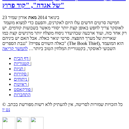
של אגדה", "קוד פרוץ"
23 בינואר 2014
מאת
אורון שמיר
חמישה סרטים חדשים עלו היום לאקרנים, והפעם כדי למצוא מועמד
לאוסקר צריך לחפש באופן קצת יותר יסודי מאשר בשבועות קודמים. יש
רק אחד כזה, ועוד ארבעה שבהיעדר ניסוח מוצלח יותר מרגישים קצת כמו
שאריות של מערך ההפצה. סרטי ינואר כאלה. אבל האם יש ביניהם
כאלה השווים צפייה? "גנבת הספרים" (The Book Thief), הוא המועמד
השבועי לאוסקר, בקטגוריית המלחין הטוב ביותר…
להמשך קריאה
|
דף הבית
|
קטגוריות
|
תגיות
|
סקירות
|
ניתוחים
|
ראיונות
|
פודקאסט
התחברות
© כל הזכויות שמורות לסריטה, אין להעתיק ללא רשות מפורשת בכתב.
נט יו