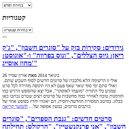
ארכיונים
קטגוריות
קטגוריות
גירודים: סקירות בזק על "סוגרים חשבון", "ג'ק
ריאן: גיוס הצללים", "ונוס בפרווה" ו-"אוגוסט:
מחוז אוסייג'"
26 בינואר 2014
מאת
אורון שמיר
אולי זו הרשימה הלא מלבבת של סרטים חדשים לסוף השבוע שתם,
ואולי סתם ימי סוף ינואר שאף פעם לא היו תקופה מזהירה לכל סרט
שמגיע בלי התווית "מועמד לאוסקר", אבל יצא שהסופש הרגיש כמו
הזדמנות טובה לאוורר כמה מחשבות על סרטים רצים שטרם נכתבו כאן
בבלוג. כמיטב המסורת החדשה-יחסית, הם יאוגדו יחדיו בפוסט אחד של
כותבים מרובים, במעין אסופה של…
להמשך קריאה
סרטים חדשים: "גנבת הספרים", "סוגרים
חשבון", "אני פרנקנשטיין", "הרקולס: תחילתה