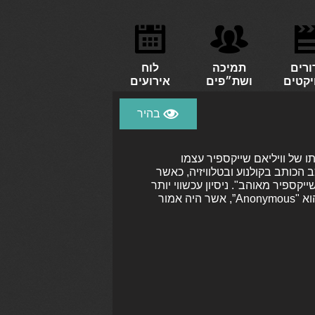
ורים
תמיכה
לוח
יקטים
ושת״פים
אירועים
ו של וויליאם שייקספיר עצמו
הכותב בקולנוע ובטלוויזיה, כאשר
קספיר מאוהב". ניסיון עכשווי יותר
להפוך את חייו שייקספיר לסיפור שאין להגדירו אלא כ"שייקספירי" הוא "Anonymous”, אשר היה אמור