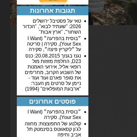
תגובות אחרונות
טאי
על
פסטיבל ירושלים
2026: "שעתיד לבוא", "הכדור
השחור", "ארץ אבות"
״בוסית בהפרעה״ (I Want
Your Sex), סקירה | סריטה
על
״ליקריץ פיצה״, סקירה
נגנז בגנזך 20.08.2015: כנס
D23, החלפת מזוזות מול
רופאי אליל, אירועי האמנות
של השבוע הקרוב, מחרימים
את סופר פארם ועוד ועוד -
ניימן
על
סרטים מן העבר:
"ארבעת המופלאים" (1994)
פוסטים אחרונים
״בוסית בהפרעה״ (I Want
Your Sex), סקירה
קולנוע של התפוצצות: מחווה
לג'ון קסאווטס בסינמטק תל
אביב וחיפה