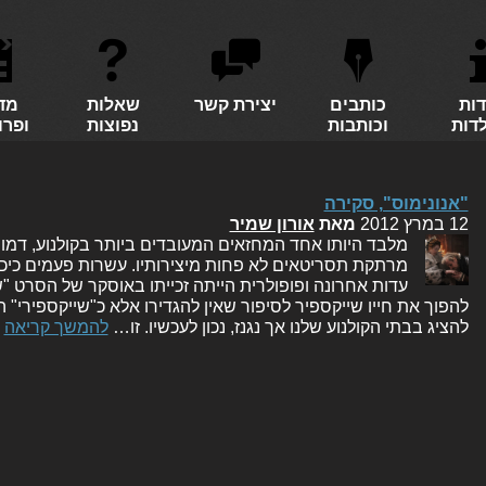
דות
כותבים
יצירת קשר
שאלות
מד
לדות
וכותבות
נפוצות
ופרו
"אנונימוס", סקירה
12 במרץ 2012
מאת
אורון שמיר
מלבד היותו אחד המחזאים המעובדים ביותר בקולנוע, דמות
מרתקת תסריטאים לא פחות מיצירותיו. עשרות פעמים כיכב 
עדות אחרונה ופופולרית הייתה זכייתו באוסקר של הסרט "שיי
להציג בבתי הקולנוע שלנו אך נגנז, נכון לעכשיו. זו…
להמשך קריאה