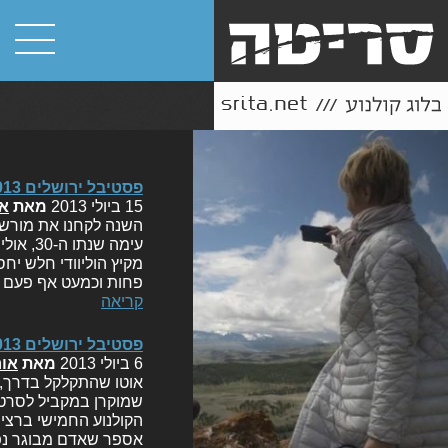
פסטיבל ירושלים 2013: סיכום חגיגי (עופר+אורון)
15 ביולי 2013
מאת
או
השנה לקחנו את מורשת 
עימה ש
מקיץ הוליוודי חלש יח
פחות וכמעט אף פעם ל
קריאה
פסטיבל ירושלים 2013: דיווח #2 (אורון)
6 ביולי 2013
מאת
אור
אוטו שהתקלקל בדרך, מ
הקולנוע החמישי ברציפ
אספר שאדם מבוגר נפל