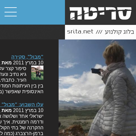
"מבול", סקירה
10 במרץ 2011
מאת
א
סיפור קצר על
גיא נתיב ונע
העיר. כתבתי.
בין בין העיתונות המו
האינסופית שאפשר (ב
עלו השבוע: "מבול" 
10 במרץ 2011
מאת
א
ישראלי אחד ושלושה א
ודרמה רומנטית. איך ש
ההקרנה של בתי הקולנוע
ברמן-הרצברג (כמה לא