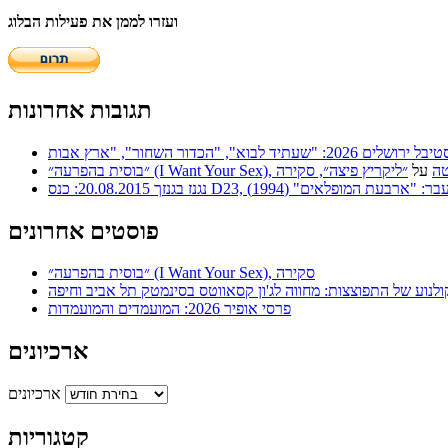
ועזרו לממן את פעילות הבלוג
תגובות אחרונות
 | סריטה
על
״ליקריץ פיצה״, סקירה
ר: "ארבעת המופלאים" (1994)
פוסטים אחרונים
״בוסית בהפרעה״ (I Want Your Sex), סקירה
ולנוע של התפוצצות: מחווה לג'ון קסאווטס בסינמטק תל אביב וחיפה
פרסי אופיר 2026: המועמדים והמועמדות
ארכיונים
ארכיונים
קטגוריות