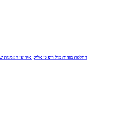
נגנז בגנזך 20.08.2015: כנס D23, החלפת מזוזות מול רופאי אליל