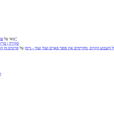
פסטיבל ירושלים 2026: "שעתיד לבוא", "הכדור השחור", "ארץ אבות"
טאי
על
״בוסית בהפרעה״ (I Want Your Sex), סקירה
, אירועי האמנות של השבוע הקרוב, מחרימים את סופר פארם ועוד ועוד - ניימן
על
סרטים מן העב
ק