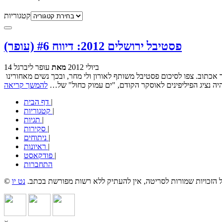
קטגוריות
פסטיבל ירושלים 2012: דיווח #6 (עופר)
14 ביולי 2012
מאת
עופר ליברגל
היום היה יומו האחרון של הפסטיבל. מאז הדיווח האחרון שלי צפיתי בלא מעט סרטים נוספים אך לא על כולם אני אכתוב כרגע. על חלק מהם אולי עוד אכתוב. צפו לסיכום פסטיבל משותף לאורון ולי מחר, ובכך נשים מאחורינו
להמשך קריאה
|
דף הבית
|
קטגוריות
|
תגיות
|
סקירות
|
ניתוחים
|
ראיונות
|
פודקאסט
התחברות
כל הזכויות שמורות לסריטה, אין להעתיק ללא רשות מפורשת בכתב.
נט יו