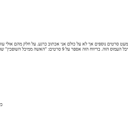
ח הזה אספר על 9 סרטים: "האשה ממיכל השופכין" שהיה נציג הפיליפינים לאוסקר הקודם, "ים עמוק כחול" של…
© 