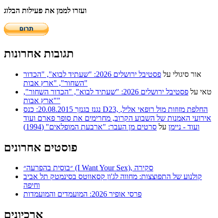
ועזרו לממן את פעילות הבלוג
תגובות אחרונות
אור סיגולי
על
פסטיבל ירושלים 2026: "שעתיד לבוא", "הכדור
השחור", "ארץ אבות"
טאי
על
פסטיבל ירושלים 2026: "שעתיד לבוא", "הכדור השחור",
"ארץ אבות"
נגנז בגנזך 20.08.2015: כנס D23, החלפת מזוזות מול רופאי אליל,
אירועי האמנות של השבוע הקרוב, מחרימים את סופר פארם ועוד
ועוד - ניימן
על
סרטים מן העבר: "ארבעת המופלאים" (1994)
פוסטים אחרונים
״בוסית בהפרעה״ (I Want Your Sex), סקירה
קולנוע של התפוצצות: מחווה לג'ון קסאווטס בסינמטק תל אביב
וחיפה
פרסי אופיר 2026: המועמדים והמועמדות
ארכיונים