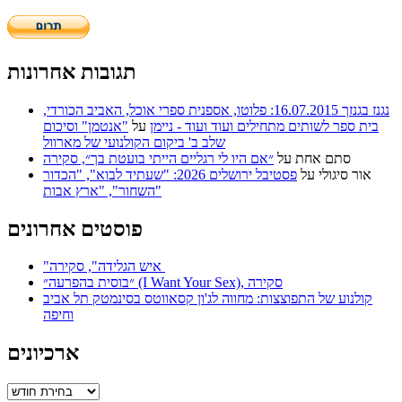
תגובות אחרונות
נגנז בגנזך 16.07.2015: פלוטו, אספנית ספרי אוכל, האביב הכורדי,
בית ספר לשותים מתחילים ועוד ועוד - ניימן
על
"אנטמן" וסיכום
שלב ב' ביקום הקולנועי של מארוול
סתם אחת
על
״אם היו לי רגליים הייתי בועטת בך״, סקירה
אור סיגולי
על
פסטיבל ירושלים 2026: "שעתיד לבוא", "הכדור
השחור", "ארץ אבות"
פוסטים אחרונים
"איש הגלידה", סקירה
״בוסית בהפרעה״ (I Want Your Sex), סקירה
קולנוע של התפוצצות: מחווה לג'ון קסאווטס בסינמטק תל אביב
וחיפה
ארכיונים
ארכיונים