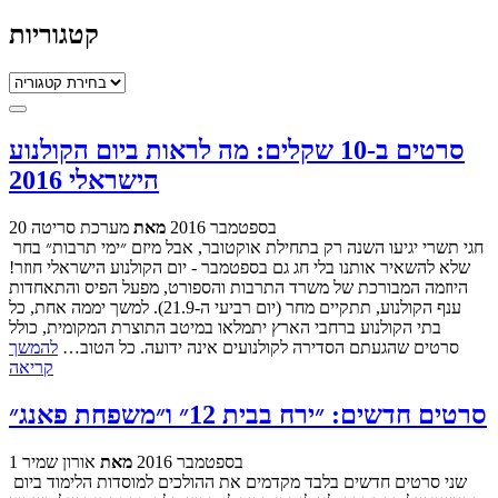
קטגוריות
קטגוריות
סרטים ב-10 שקלים: מה לראות ביום הקולנוע
הישראלי 2016
20 בספטמבר 2016
מאת
מערכת סריטה
חגי תשרי יגיעו השנה רק בתחילת אוקטובר, אבל מיזם ״ימי תרבות״ בחר
שלא להשאיר אותנו בלי חג גם בספטמבר - יום הקולנוע הישראלי חוזר!
היוזמה המבורכת של משרד התרבות והספורט, מפעל הפיס והתאחדות
ענף הקולנוע, תתקיים מחר (יום רביעי ה-21.9). למשך יממה אחת, כל
בתי הקולנוע ברחבי הארץ יתמלאו במיטב התוצרת המקומית, כולל
סרטים שהגעתם הסדירה לקולנועים אינה ידועה. כל הטוב…
להמשך
קריאה
סרטים חדשים: ״ירח בבית 12״ ו״משפחת פאנג״
1 בספטמבר 2016
מאת
אורון שמיר
שני סרטים חדשים בלבד מקדמים את ההולכים למוסדות הלימוד ביום