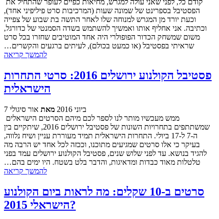
קודם כל, לפני שאני עולה למגרש, מחיאות כפיים לעופר שהתחיל את
הפסטיבל בספרינט של שמונה שעות (המרכיבות סרט פיליפיני אחד),
וכעת יורד מן המגרש למנוחה שלו לאחר התשה בת שבוע של צפייה
וכתיבה. אני אחליף אותו ואמשיך להשתמש בשדה הסמנטי של כדורגל,
משום שמשחק הכדור הפופולרי היה אחד המוטיבים שחזרו בכל סרט
שראיתי בפסטיבל (או כמעט בכולם), לעיתים ברגעים והקשרים…
להמשך קריאה
פסטיבל הקולנוע ירושלים 2016: סרטי התחרות
הישראלית
7 ביוני 2016
מאת
אור סיגולי
ממש מעכשיו מותר לנו לספר לכם מיהם הסרטים הישראלים
שמשתתפים בתחרויות השונות של פסטיבל ירושלים 2016, שיתקיים בין
ה-7 ל-17 ביולי. התחרות הישראלית תמיד מעוררת עניין ושיח נלווה,
בעיקר כי אלו סרטים שמגיעים מתוכנו, וככזה לכל אחד יש הרבה מה
להגיד בנושא. עד לפני שלוש שנים, פסטיבל הקולנוע ירושלים עמד בפני
טלטלות מאוד כבדות ומדאיגות, והדבר בלט בשטח. היו ימים בהם…
להמשך קריאה
סרטים ב-10 שקלים: מה לראות ביום הקולנוע
הישראלי 2015?