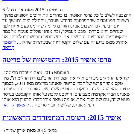
6 בספטמבר 2015
מאת
אור סיגולי
ההצבעה לשלב ב' של פרסי האופיר, בו בוחרים את הזוכים הסופיים מתוך
רשימת המועמדים שהתפרסמה בחודש שעבר, מתחילה היום ותמשך עד
יום רביעי. לכן השבוע אנחנו חוזרים ליוזמה שהרמנו פעם אחת לפני
שנתיים והיא סדרת "מבט מעמיק", ובה אנחנו צוללים פנימה אל כמה
מהקטגוריות המרכזיות, ופורשים את מחשבותינו ותפישותינו לגביהן. אני
אתחיל ממש ברגע זה עם שלוש הקטגוריות שבכותרת: שחקן…
להמשך
קריאה
פרסי אופיר 2015: החמישיות של סריטה
2 באוגוסט 2015
מאת
מערכת סריטה
קוראינו הותיקים מכירים אולי את המסורת הזו כ"נבחרת החלומות", מין
טקס אופיר פרטי של חברי סריטה שאנחנו מריצים מאז 2011, בסמוך
לסיום ההצבעה. השנה, בעקבות האופי השונה של האופירים וגם העובדה
שאנחנו חברי אקדמיה מצביעים, החלטנו ללכת על אותו הקונספט בגרסה
מעט שונה, עם שם קצת אחר. אז מה נשאר אותו דבר? הרעיון הוא אותו
רעיון: אנחנו, שלושת חברי סריטה…
להמשך קריאה
אופיר 2015: רשימת המתמודדים הראשונית
5 במאי 2015
מאת
אורון שמיר