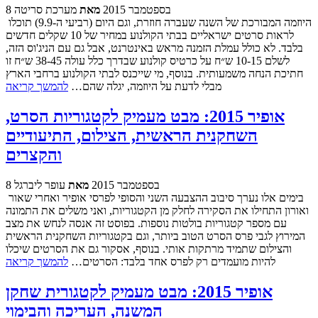
8 בספטמבר 2015
מאת
מערכת סריטה
היוזמה המבורכת של השנה שעברה חוזרת, וגם היום (רביעי ה-9.9) תוכלו
לראות סרטים ישראליים בבתי הקולנוע במחיר של 10 שקלים חדשים
בלבד. לא כולל עמלת הזמנה מראש באינטרנט, אבל גם עם הניג'וס הזה,
לשלם 10-15 ש״ח על כרטיס קולנוע שבדרך כלל עולה 38-45 ש״ח זו
חתיכת הנחה משמעותית. בנוסף, מי שייכנס לבתי הקולנוע ברחבי הארץ
מבלי לדעת על היוזמה, יגלה שהם…
להמשך קריאה
אופיר 2015: מבט מעמיק לקטגוריות הסרט,
השחקנית הראשית, הצילום, התיעודיים
והקצרים
8 בספטמבר 2015
מאת
עופר ליברגל
בימים אלו נערך סיבוב ההצבעה השני והסופי לפרסי אופיר ואחרי שאור
ואורון התחילו את הסקירה לחלק מן הקטגוריות, ואני משלים את התמונה
עם מספר קטגוריות בולטות נוספות. בפוסט זה אנסה לנחש את מצב
המירוץ לגבי פרס הסרט הטוב ביותר, וגם בקטגוריות השחקנית הראשית
והצילום שתמיד מרתקות אותי. בנוסף, אסקור גם את הסרטים שיכלו
להיות מועמדים רק לפרס אחד בלבד: הסרטים…
להמשך קריאה
אופיר 2015: מבט מעמיק לקטגורית שחקן
המשנה, העריכה והבימוי