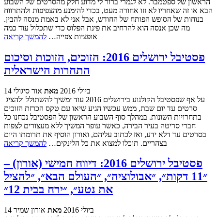
הראשון של ספטמבר. לא לגמרי ברור לי מדוע חלק מהסרטים של השבוע
הבא או זה שאחריו לא זזו אחורה מעט, בכדי להימנע מהצפיפות ולהתרווח
בנוחות של הסופש הפותח של החודש, אבל אני לא באמת מנסה להבין.
מה שכן אנסה הוא להרחיב את פינת הפלוס כדי שתכלול עוד כמה
אופציות צפייה…
להמשך קריאה
פסטיבל ירושלים 2016: הזוכים, הזוכות וסיכום
התחרות הישראלית
14 ביולי 2016
מאת
אור סיגולי
על אף שפסטיבל הקולנוע בירושלים 2016 עוד ימשיך להשתולל ולהציג
סרטים עד יום שבת, ממש עכשיו הגיע שיאו עם טקס הכרזת הזוכים
בתחרויות השונות. במהלך סוף השבוע הראשון של הפסטיבל נכחנו כל
חברי סריטה בעיר הבירה, כאשר עופר המשיך ללא מעצורים לצפות
בסרטים עד דלא ידע, ואז לכתוב עליהם, ואורון הוסיף את תרומתו היום
בצהריים. תוכלו למצוא את כל הלינקים…
להמשך קריאה
פסטיבל ירושלים 2016: דיווח חמישי (אורון) –
״11 דקות״, ״אבולוציה״, ״העולם הבא״, ״להציל
את נטע״, ״ירח בבית 12״
14 ביולי 2016
מאת
אורון שמיר