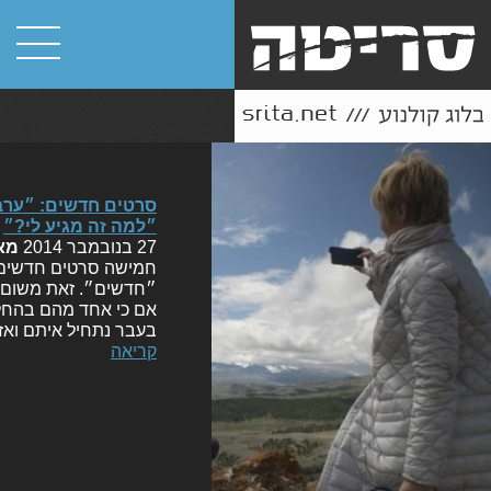
סרטים חדשים: ״ערבי
״למה זה מגיע לי?״
27 בנובמבר 2014
מא
חמישה סרטים חדשים ע
״חדשים״. זאת משום ש
אם כי אחד מהם בהחלט
בעבר נתחיל איתם ואז
קריאה