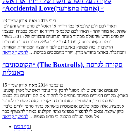
סקירה על הסרט הגנוז של דייויד או ראסל
״Accidental Love״ (אהבה בהפרעה)
23 ביוני 2015
מאת
אורון שמיר
תארו לכם ולכן שלבמאי כמו דייויד או ראסל יש סרט חדש והעולם
שותק. או מוזר יותר - תארו לכם שלבמאי דייויד או ראסל בכבודו ובעצמו
יש סרט חדש שהעולם מכתיר כאחד הגרועים והבזויים של 2015. משהו
ברמת הקטסטרופה, עם 4.1 בימד״ב ו-8% בלבד במדד העגבניות
הרקובות, כזה שמופץ באינטרנט לפני ההפצה המסחרית המזורזת
והמוגבלת בארצו בחודש מרץ, ויורד מהמסכים בבושת…
להמשך קריאה
״הקופסונים״ (The Boxtrolls), סקירה לגרסה
באנגלית
15 בנובמבר 2014
מאת
אורון שמיר
לפעמים אני פשוט לא מסוגל להבין איך עובד ראש של מפיץ קולנוע
בארץ. מקרים חמורים במיוחד גורמים לי לתהות אם הם יודעים מה בעצם
יש להם ביד, ובשנתיים האחרונות המקרים האלה קשורים לסרטי
אנימציה. אלה שמקוטלגים אוטומטית בישראל בתור סרטי ילדים בלבד.
כיוון שקצת נמאס לי להפציר במפיצי וצופי הקולנוע כאחד להצטרף כבר
אל שאר העולם בהבנה כי סרט מונפש…
להמשך קריאה
|
דף הבית