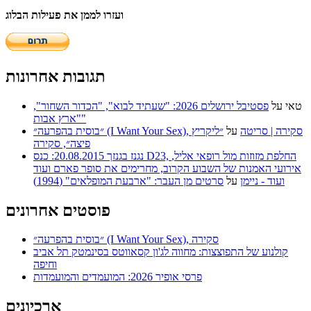
ועזרו לממן את פעילות הבלוג
תגובות אחרונות
טאי
על
פסטיבל ירושלים 2026: "שעתיד לבוא", "הכדור השחור",
"ארץ אבות"
״בוסית בהפרעה״ (I Want Your Sex), סקירה | סריטה
על
״ליקריץ
פיצה״, סקירה
נגנז בגנזך 20.08.2015: כנס D23, החלפת מזוזות מול רופאי אליל,
אירועי האמנות של השבוע הקרוב, מחרימים את סופר פארם ועוד
ועוד - ניימן
על
סרטים מן העבר: "ארבעת המופלאים" (1994)
פוסטים אחרונים
״בוסית בהפרעה״ (I Want Your Sex), סקירה
קולנוע של התפוצצות: מחווה לג'ון קסאווטס בסינמטק תל אביב
וחיפה
פרסי אופיר 2026: המועמדים והמועמדות
ארכיונים