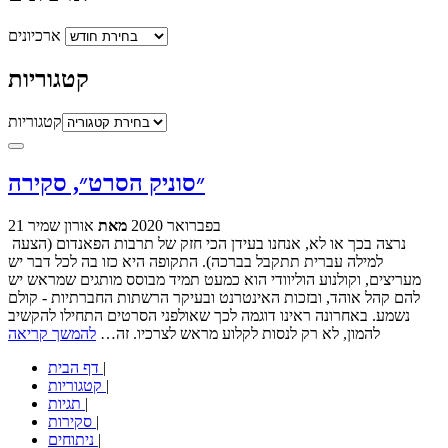
ארכיונים
קטגוריות
קטגוריות
״סוניק הסרט״, סקירה
21 בפברואר 2020
מאת
אורון שמיר
נרצה בכך או לא, אנחנו בעידן הכי חזק של תרבות הפאנדום (הצעה
למילה עברית תתקבל בברכה). התקופה היא כזו בה לכל דבר יש
מעריצים, וקולנוע הוליוודי הוא כמעט תמיד מבוסס מותגים שמראש יש
להם קהל אוהד, ובזכות האינטרנט ובעיקר הרשתות החברתיות - קולם
נשמע. באחרונה ראינו דוגמה לכך שאולפני הסרטים התחילו להקשיב
להמון, לא רק לנסות לקלוע מראש לצרכיו. זה…
להמשך קריאה
|
דף הבית
|
קטגוריות
|
תגיות
|
סקירות
|
ניתוחים