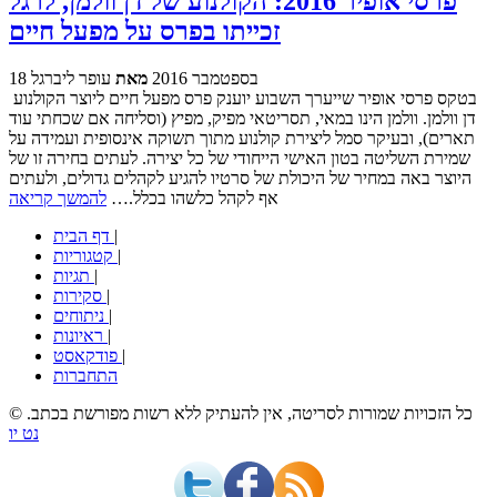
פרסי אופיר 2016: הקולנוע של דן וולמן, לרגל
זכייתו בפרס על מפעל חיים
18 בספטמבר 2016
מאת
עופר ליברגל
בטקס פרסי אופיר שייערך השבוע יוענק פרס מפעל חיים ליוצר הקולנוע
דן וולמן. וולמן הינו במאי, תסריטאי מפיק, מפיץ (וסליחה אם שכחתי עוד
תארים), ובעיקר סמל ליצירת קולנוע מתוך תשוקה אינסופית ועמידה על
שמירת השליטה בטון האישי הייחודי של כל יצירה. לעתים בחירה זו של
היוצר באה במחיר של היכולת של סרטיו להגיע לקהלים גדולים, ולעתים
אף לקהל כלשהו בכלל.…
להמשך קריאה
|
דף הבית
|
קטגוריות
|
תגיות
|
סקירות
|
ניתוחים
|
ראיונות
|
פודקאסט
התחברות
© כל הזכויות שמורות לסריטה, אין להעתיק ללא רשות מפורשת בכתב.
נט יו