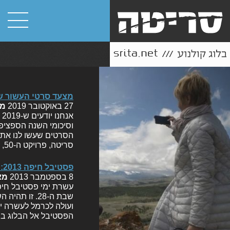
מצעד סרטי העשור של ס
27 באוקטובר 2019
מ
א
וסיכומי השנה הספציפי
הסרטים שעשו לנו את 
סריטה, פרויקט ה-50, גם הפעם מצאנו את עצמנו חברי סריטה (אורון שמיר, אור…
פסטיבל חיפה 2013: הסרטים
8 בספטמבר 2013
מא
שבת ה-28. ז
ועולה לכרמל לעשרה י
הפסטיבל אל הבלוג במ