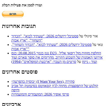
ועזרו לממן את פעילות הבלוג
תגובות אחרונות
אור סיגולי
על
פסטיבל ירושלים 2026: "שעתיד לבוא", "הכדור
השחור", "ארץ אבות"
טאי
על
פסטיבל ירושלים 2026: "שעתיד לבוא", "הכדור השחור",
"ארץ אבות"
נגנז בגנזך 20.08.2015: כנס D23, החלפת מזוזות מול רופאי אליל,
אירועי האמנות של השבוע הקרוב, מחרימים את סופר פארם ועוד
ועוד - ניימן
על
סרטים מן העבר: "ארבעת המופלאים" (1994)
פוסטים אחרונים
״בוסית בהפרעה״ (I Want Your Sex), סקירה
קולנוע של התפוצצות: מחווה לג'ון קסאווטס בסינמטק תל אביב
וחיפה
פרסי אופיר 2026: המועמדים והמועמדות
ארכיונים