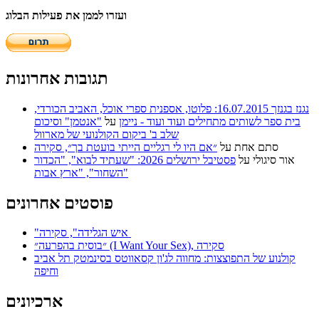
ועזרו לממן את פעילות הבלוג
תגובות אחרונות
נגנז בגנזך 16.07.2015: פלוטו, אספנית ספרי אוכל, האביב הכורדי,
בית ספר לשותים מתחילים ועוד ועוד - ניימן
על
"אנטמן" וסיכום
שלב ב' ביקום הקולנועי של מארוול
סתם אחת
על
״אם היו לי רגליים הייתי בועטת בך״, סקירה
אור סיגולי
על
פסטיבל ירושלים 2026: "שעתיד לבוא", "הכדור
השחור", "ארץ אבות"
פוסטים אחרונים
"איש הגלידה", סקירה
״בוסית בהפרעה״ (I Want Your Sex), סקירה
קולנוע של התפוצצות: מחווה לג'ון קסאווטס בסינמטק תל אביב
וחיפה
ארכיונים