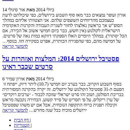
14 ביולי 2014
מאת
אור סיגולי
אורון ועופר נמצאים כבר מאז סוף השבוע בירושלים, כפי שיכולתם לדעת
בעצמכם מהדיווחים השוצפים שלהם. אני הצטוותי אליהם במהלך
הסופ"ש אך בראשון נאלצתי לחזור לשגרת העבודה והקרנות האקדמיה
הישראלית לקולנוע (אין חשש, כבר ביום חמישי אשוב אל הבירה, אם
הכל יסתדר). במהלך היומיים האלו הספקתי דווקא כמות נאה של סרטים.
על חמישה מהם, כפי שהסגירה הכותרת, אפרט בסקירה הזו. בנוסף…
להמשך קריאה
פסטיבל ירושלים 2014: המלצות ואזהרות על
סרטים שכבר ראינו
6 ביולי 2014
מאת
אורון שמיר
בסוף השבוע הקרוב, כבר בערב יום חמישי (10.7) ליתר דיוק, ייפתח זו
הפעם ה-31 פסטיבל הקולנוע של ירושלים. זה יקרה בהקרנה המסורתית
בבריכת הסולטן, ושוב זהו סרט ישראלי שזוכה לכבוד - ״ערבים רוקדים״
של ערן ריקליס, על פי תסריט של סייד קשוע. הבחירה נקבעה מראש
וקיבלה תפנית ברוח התקופה הנוכחית, אבל אם יש משהו שפסטיבל
ירושלים מוכיח בכל שנה מחדש…
להמשך קריאה
|
דף הבית
|
קטגוריות