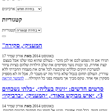
ארכיונים
קטגוריות
קטגוריות
"המעניק״, סקירה
17 באוגוסט 2014
מאת
אורון שמיר
תגידו אם זה נשמע לכם או לכן מוכר - בעולם שהוא כמו שלנו אבל בעצם
קצת אחרת, בני ובנות נוער מסיימים את שלב הילדות שלהם בציות עיוור
למערכת חוקים וכללים שקובעת לכל אדם את מעמדו החברתי ללא
עוררין. העולם תחום בגבול שלא ברור מה יש מעבר לו, אבל זה לא מספיק
מסקרן אף אחד. טקס מביך אך משמח בפני כל הקהילה…
להמשך קריאה
סרטים חדשים: ״זינוק בעליה״, ״בלתי נשכחים
3״, ״איש מבוקש מאוד״, ״המעניק״, ״ברביקיו״
14 באוגוסט 2014
מאת
אורון שמיר
שבוע קשה, בכל מובן אפשרי, מגיע אל סיומו עם חמישה סרטים חדשים