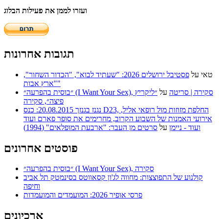
ועזרו לממן את פעילות הבלוג
תגובות אחרונות
טאי
על
פסטיבל ירושלים 2026: "שעתיד לבוא", "הכדור השחור",
"ארץ אבות"
״בוסית בהפרעה״ (I Want Your Sex), סקירה | סריטה
על
״ליקריץ
פיצה״, סקירה
נגנז בגנזך 20.08.2015: כנס D23, החלפת מזוזות מול רופאי אליל,
אירועי האמנות של השבוע הקרוב, מחרימים את סופר פארם ועוד
ועוד - ניימן
על
סרטים מן העבר: "ארבעת המופלאים" (1994)
פוסטים אחרונים
״בוסית בהפרעה״ (I Want Your Sex), סקירה
קולנוע של התפוצצות: מחווה לג'ון קסאווטס בסינמטק תל אביב
וחיפה
פרסי אופיר 2026: המועמדים והמועמדות
ארכיונים