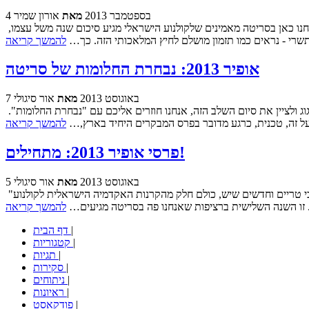
4 בספטמבר 2013
מאת
אורון שמיר
על היתרונות שבסיכום שנה של קולנוע ישראלי בלבד בתקופה של ראשית שנה עברית חדשה כבר עמדנו בעבר, בפוסט שהפך למסורת. בקצרה - אנחנו כאן בסריטה מאמינים שלקולנוע הישראלי מגיע סיכום שנה משל עצמו,
שרי - נראים כמו תזמון מושלם לחיץ המלאכותי הזה. כך…
להמשך קריאה
אופיר 2013: נבחרת החלומות של סריטה
7 באוגוסט 2013
מאת
אור סיגולי
הערב נסגרות ההצבעות לפרסי אופיר 2013 ובעוד חמישה ימים נדע מיהם המועמדים הסופיים בכל הקטגוריות. האמת היא שיש מתח באוויר. כדי לחגוג ולציין את סיום השלב הזה, אנחנו חוזרים אליכם עם "נבחרת החלומות".
להמשך קריאה
פרסי אופיר 2013: מתחילים!
5 באוגוסט 2013
מאת
אור סיגולי
"מפריח היונים" של נסים דיין פתח ו"סוכריות" של יוסף פיצ'חדזה סגר. בין שני אלו הוקרנו בחודשיים האחרונים עוד 25 סרטי הקולנוע הישראלים הכי טריים וחדשים שיש, כולם חלק מהקרנות האקדמיה הישראלית לקולנוע
להמשך קריאה
|
דף הבית
|
קטגוריות
|
תגיות
|
סקירות
|
ניתוחים
|
ראיונות
|
פודקאסט