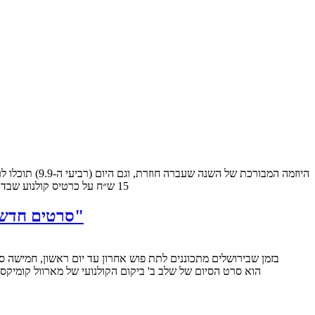
15 ש״ח על כרטיס קולנוע שבדרך כלל עולה 38-45 ש״ח זו חתיכת הנחה משמעותית. בנוסף, מי שייכנס לבתי הקולנוע ברחבי הארץ מבלי לדעת על היוזמה, יגלה שהם…
סרטים חדשים: "אנטמן", "מקומות אפלים", "חי פעמיים", "הדברים שאני רוצה", "המסע לכוכב המינימיקים"
ואווריריים במהותם. בפינת הפלוס יהיו לנו הפעם עניינים בנושא הרצליה, פרסי אופיר ופרישות. "אנטמן" (Ant-Man) הוא סרט הסיום של שלב ב' ביקום 