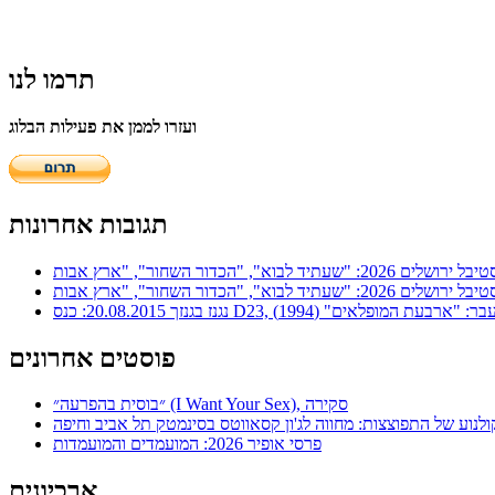
תרמו לנו
ועזרו לממן את פעילות הבלוג
תגובות אחרונות
ר: "ארבעת המופלאים" (1994)
פוסטים אחרונים
״בוסית בהפרעה״ (I Want Your Sex), סקירה
ולנוע של התפוצצות: מחווה לג'ון קסאווטס בסינמטק תל אביב וחיפה
פרסי אופיר 2026: המועמדים והמועמדות
ארכיונים