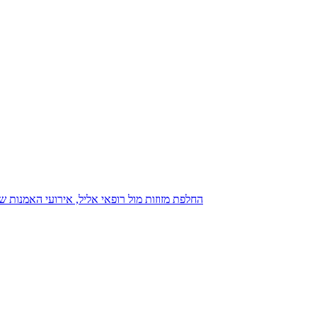
נגנז בגנזך 20.08.2015: כנס D23, החלפת מזוזות מול רופאי אליל