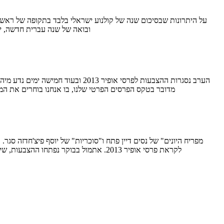
ובואה של שנה עברית חדשה, י
מדובר בטקס הפרסים הפרטי שלנו, בו אנחנו בוחרים את המצטיינים מטעמנו ב-15 הקטגוריות של הקולנוע העלילתי הארוך. כשחושבים על זה, טכ
לקראת פרסי אופיר 2013. אתמול בבוקר נפתחו ההצבעות, שיסתיימו ביום רביעי בערב, ואנחנו חוזרים עם סיקור האופיר המלא (מדי) שלנו. זו השנה השלישית ברציפות שאנחנו פה בסריטה מגיעים…