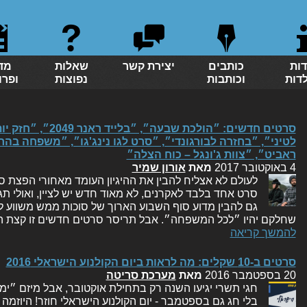
דות
כותבים
יצירת קשר
שאלות
מד
לדות
וכותבות
נפוצות
ופרו
סרטים חדשים: ״הולכת
לטיני״, ״בחזרה לבורגונדי״, ״סרט לגו נינג'גו״, ״משפחה בה
ראביט״, ״צוות ג'ונגל – כוח הצלה״
4 באוקטובר 2017
מאת
אורון שמיר
לעולם לא אצליח להבין את ההיגיון העומד מאחורי הפצת
סרט אחד בלבד לאקרנים, לא מאוד חדש יש לציין, ואולי תג
גם להבין מדוע סוף השבוע הארוך של סוכות ממש משווע ל
שחלקם יהיו ״לכל המשפחה״. אבל תריסר סרטים חדשים זו קצת ה
להמשך קריאה
סרטים ב-10 שקלים: מה לראות ביום הקולנוע הישראלי 2016
20 בספטמבר 2016
מאת
מערכת סריטה
חגי תשרי יגיעו השנה רק בתחילת אוקטובר, אבל מיזם ״י
בלי חג גם בספטמבר - יום הקולנוע הישראלי חוזר! היוז