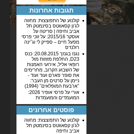
תגובות אחרונות
קולנוע של התפוצצות: מחווה
לג'ון קסאווטס בסינמטק תל
אביב וחיפה | סריטה
על
אוסקר 2015/16: על זוכי פרסי
מפעל חיים – ספייק לי וג׳ינה
רולנדס
נגנז בגנזך 20.08.2015: כנס
D23, החלפת מזוזות מול
רופאי אליל, אירועי האמנות
של השבוע הקרוב, מחרימים
את סופר פארם ועוד ועוד -
ניימן
על
סרטים מן העבר:
"ארבעת המופלאים" (1994)
אורי
על
פרסי אופיר 2026:
המועמדים והמועמדות
פוסטים אחרונים
קולנוע של התפוצצות: מחווה
לג'ון קסאווטס בסינמטק תל
אביב וחיפה