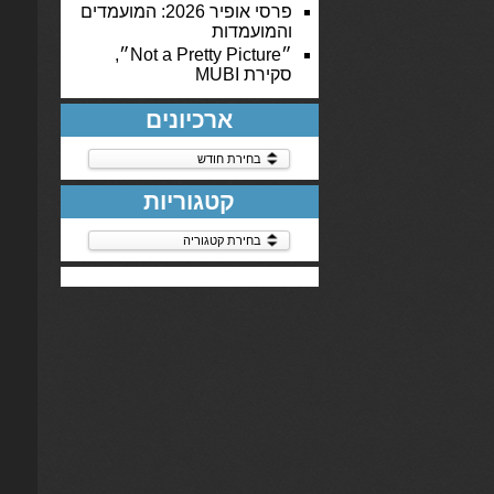
פרסי אופיר 2026: המועמדים
והמועמדות
״Not a Pretty Picture״,
סקירת MUBI
ארכיונים
ארכיונים
קטגוריות
קטגוריות