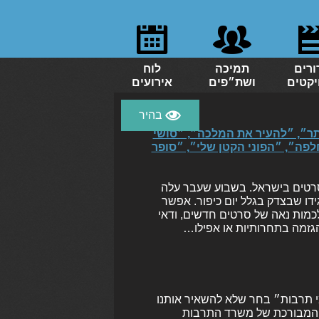
ורים
תמיכה
לוח
יקטים
ושת״פים
אירועים
 שבעה״, ״בלייד ראנר 2049״, ״חזק יותר״, ״להעיר את המלכה״, ״סושי
חלפה״, ״הפוני הקטן שלי״, ״סופר
 סרטים בישראל. בשבוע שעבר עלה
ידו שבצדק בגלל יום כיפור. אפשר
כמות נאה של סרטים חדשים, ודאי
גזמה בתחרותיות או אפילו…
מי תרבות״ בחר שלא להשאיר אותנו
מה המבורכת של משרד התרבות