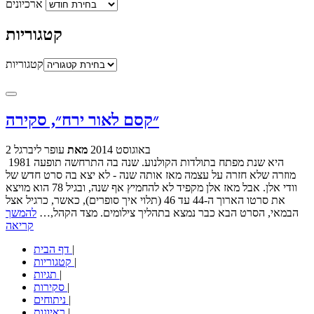
ארכיונים
קטגוריות
קטגוריות
״קסם לאור ירח״, סקירה
2 באוגוסט 2014
מאת
עופר ליברגל
1981 היא שנת מפתח בתולדות הקולנוע. שנה בה התרחשה תופעה
מוזרה שלא חזרה על עצמה מאז אותה שנה - לא יצא בה סרט חדש של
וודי אלן. אבל מאז אלן מקפיד לא להחמיץ אף שנה, ובגיל 78 הוא מויצא
את סרטו הארוך ה-44 עד 46 (תלוי איך סופרים), כאשר, כרגיל אצל
הבמאי, הסרט הבא כבר נמצא בתהליך צילומים. מצד הקהל,…
להמשך
קריאה
|
דף הבית
|
קטגוריות
|
תגיות
|
סקירות
|
ניתוחים
|
ראיונות