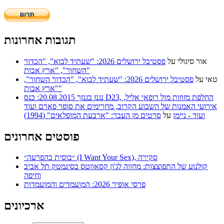
תגובות אחרונות
אור סיגולי
על
פסטיבל ירושלים 2026: "שעתיד לבוא", "הכדור
השחור", "ארץ אבות"
טאי
על
פסטיבל ירושלים 2026: "שעתיד לבוא", "הכדור השחור",
"ארץ אבות"
נגנז בגנזך 20.08.2015: כנס D23, החלפת מזוזות מול רופאי אליל,
אירועי האמנות של השבוע הקרוב, מחרימים את סופר פארם ועוד
ועוד - ניימן
על
סרטים מן העבר: "ארבעת המופלאים" (1994)
פוסטים אחרונים
״בוסית בהפרעה״ (I Want Your Sex), סקירה
קולנוע של התפוצצות: מחווה לג'ון קסאווטס בסינמטק תל אביב
וחיפה
פרסי אופיר 2026: המועמדים והמועמדות
ארכיונים