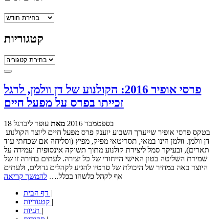
ארכיונים
קטגוריות
קטגוריות
פרסי אופיר 2016: הקולנוע של דן וולמן, לרגל
זכייתו בפרס על מפעל חיים
18 בספטמבר 2016
מאת
עופר ליברגל
בטקס פרסי אופיר שייערך השבוע יוענק פרס מפעל חיים ליוצר הקולנוע
דן וולמן. וולמן הינו במאי, תסריטאי מפיק, מפיץ (וסליחה אם שכחתי עוד
תארים), ובעיקר סמל ליצירת קולנוע מתוך תשוקה אינסופית ועמידה על
שמירת השליטה בטון האישי הייחודי של כל יצירה. לעתים בחירה זו של
היוצר באה במחיר של היכולת של סרטיו להגיע לקהלים גדולים, ולעתים
אף לקהל כלשהו בכלל.…
להמשך קריאה
|
דף הבית
|
קטגוריות
|
תגיות