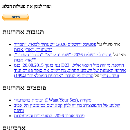
ועזרו לממן את פעילות הבלוג
תגובות אחרונות
אור סיגולי
על
פסטיבל ירושלים 2026: "שעתיד לבוא", "הכדור
השחור", "ארץ אבות"
טאי
על
פסטיבל ירושלים 2026: "שעתיד לבוא", "הכדור השחור",
"ארץ אבות"
נגנז בגנזך 20.08.2015: כנס D23, החלפת מזוזות מול רופאי אליל,
אירועי האמנות של השבוע הקרוב, מחרימים את סופר פארם ועוד
ועוד - ניימן
על
סרטים מן העבר: "ארבעת המופלאים" (1994)
פוסטים אחרונים
״בוסית בהפרעה״ (I Want Your Sex), סקירה
קולנוע של התפוצצות: מחווה לג'ון קסאווטס בסינמטק תל אביב
וחיפה
פרסי אופיר 2026: המועמדים והמועמדות
ארכיונים