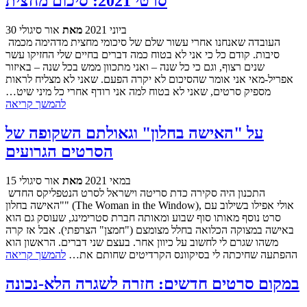
סרטי 2021: סיכום מחצית
30 ביוני 2021
מאת
אור סיגולי
העובדה שאנחנו אחרי עשור שלם של סיכומי מחצית מדהימה מכמה
סיבות. קודם כל כי אני לא בטוח כמה דברים בחיים שלי החזיקו עשר
שנים רצוף, וגם כי כל שנה – ואני מתכוון ממש בכל שנה – באיזור
אפריל-מאי אני אומר שהסיכום לא יקרה הפעם. שאני לא מצליח לראות
מספיק סרטים, שאני לא בטוח למה אני רודף אחרי כל מיני שיט…
להמשך קריאה
על "האישה בחלון" וגאולתם השקופה של
הסרטים הגרועים
15 במאי 2021
מאת
אור סיגולי
התכנון היה סקירה כדת סריטה וישראל לסרט הנטפליקס החדש
"האישה בחלון" (The Woman in the Window), אולי אפילו בשילוב עם
סרט נוסף מאותו סוף שבוע ומאותה חברת סטרימינג, שעוסק גם הוא
באישה במצוקה הכלואה בחלל מצומצם ("חמצן" הצרפתי). אבל אז קרה
משהו שגרם לי לחשוב על כיוון אחר. בעצם שני דברים. הראשון הוא
ההפתעה שחיכתה לי בסיקוונס הקרדיטים שחותם את…
להמשך קריאה
במקום סרטים חדשים: חזרה לשגרה הלא-נכונה