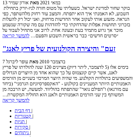
13 במאי 2021
מאת
אורון שמיר
בוקר שחור למדינת ישראל. כשעליתי על מטוס חזרה לניו-יורק בתחילת
השבוע, לא האמנתי איך הוא יתפתח. והמצב עוד רחוק מלהשתפר, כפי
הנראה. מזעזע אותי לעקוב אחר החדשות מרחוק, ואני יכול רק להעלות
בזכרוני תחושות אפלות שהדחקתי כדי להזדהות עם מה שקורה שנשמע
מוכר אך גרוע מתמיד בעת ובעונה אחת. לרוב אני מתחיל לעבוד על
״סרטים חדשים״ כבר בראשית השבוע והפעם…
להמשך קריאה
"זעם" והיצירה הקולנועית של פריץ לאנג
7 בדצמבר 2010
מאת
עופר ליברגל
בימים אלו (5 לדצמבר, ליתר דיוק) מציינים 120 שנה להולדתו של פריץ
לאנג, אשר קיים קונצנזוס על כך שהוא אחד מן היוצרים הגדולים
והמשפיעים בתולדות הקולנוע. מי שהיה היוצר המרכזי בשניים מן הזרמים
האמנותיים היותר המעניינים בקולנוע - "האקספרסיוניזם הגרמני" (ביחד
עם מורנאו) ו"הפילם נואר" שהתפתח בהוליווד. למעשה, יש הרבכה מן
המשותף בין שני הזרמים האמנותיים ולאנג הוא החוליה המקשרת…
להמשך קריאה
|
דף הבית
|
קטגוריות
|
תגיות
|
סקירות
|
ניתוחים