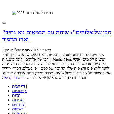
"הבן של אלוהים": שיחה עם הבמאים גיא נתיב
וארז תדמור
1 באפריל 2014
מאת
פבלו אוטין
אני חייב להודות שאני אוהב הרבה יותר את השם שהסרט הישראלי
"הבן של אלוהים" קיבל באנגלית: Magic Men. אנשים קסומים, אנשי
הקסמים, או משהו בסגנון, נותן ביטוי לטון ולאווירה שהסרט הזה מנסה
להנחיל לצופים והצופות שלו. תחושה של קסם ויופי בעולם. הסרט מספר
את הסיפור של אב חילוני ניצול שואה (מכרם ח'ורי) בשם אברהם קופינס,
ובנו החרדי (זהר שטראוס) שלא דיברו…
להמשך קריאה
|
דף הבית
|
קטגוריות
|
תגיות
|
סקירות
|
ניתוחים
|
ראיונות
|
פודקאסט