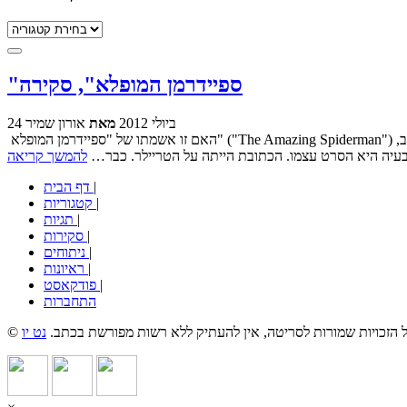
קטגוריות
"ספיידרמן המופלא", סקירה
24 ביולי 2012
מאת
אורון שמיר
האם זו אשמתו של "ספיידרמן המופלא" ("The Amazing Spiderman") שהוא עלה לאקרנים בדיוק עם פתיחת פסטיבל הקולנוע של ירושלים? האם זו סיבה לא לפרסם כאן בבלוג את הסקירה שלי עליו? גם אם באיחור רב,
הבעיה היא הסרט עצמו. הכתובת הייתה על הטריילר. כבר…
להמשך קריאה
|
דף הבית
|
קטגוריות
|
תגיות
|
סקירות
|
ניתוחים
|
ראיונות
|
פודקאסט
התחברות
כל הזכויות שמורות לסריטה, אין להעתיק ללא רשות מפורשת בכתב.
נט יו