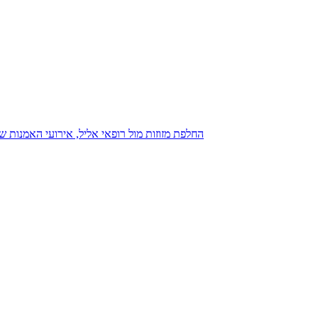
נגנז בגנזך 20.08.2015: כנס D23, החלפת מזוזות מול רופאי אליל