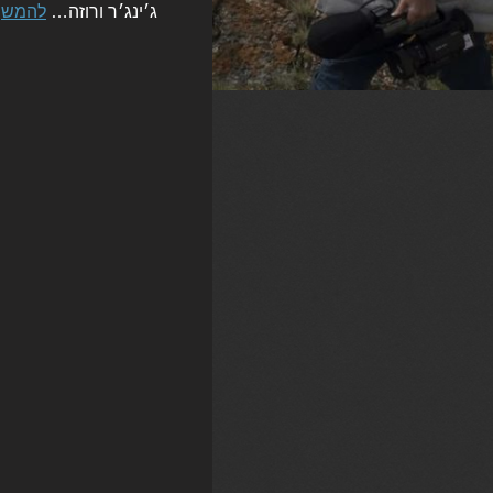
ג׳ינג׳ר ורוזה…
להמשך