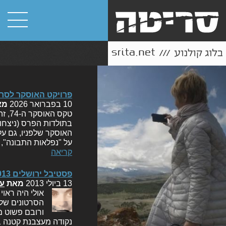
פרויקט האוסקר לסרט הבינ
10 בפברואר 2026
מא
בתולדות הפרס (ניצחון
האוסקר שלפניו, גם ע
על "נפלאות התבונה",
קריאה
פסטיבל ירושלים 2013: דיווח #8 (עופר)
13 ביולי 2013
מאת
עו
אולי היה ראוי
הסרטונים של 
ורובם פשוט מ
נקודה מעצבנת קטנה בי