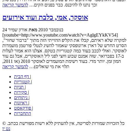
וכך נתנו לו להיכנס. כבר בפנים הקים…
להמשך קריאה
אוסקר, אמי, כלבת ועוד אירועים
24 בנובמבר 2010
מאת
אורון שמיר
[youtube=http://www.youtube.com/watch?v=AglgEYkKV54]
למקרה שלא ראיתם, קבלו את הקליפ ההזייתי הזה מתוך "ברבור שחור",
הסרט החדש של דארן ארונופסקי שאמור להשיג לנטלי פורטמן מועמדות
לאוסקר. ואולי לככב בעוד כמה קטגוריות בטקס. אצלנו הוא אמור לעלות
ב-17 בפברואר. שזה אמנם שבוע וחצי לפני ליל האוסקרים, אבל גם עוד
המון זמן. יותר מדי. בעוד רשימת המועמדים לאוסקר 2010 (או 2011,
תלוי את מי שואלים)…
להמשך קריאה
|
דף הבית
|
קטגוריות
|
תגיות
|
סקירות
|
ניתוחים
|
ראיונות
|
פודקאסט
התחברות
© כל הזכויות שמורות לסריטה, אין להעתיק ללא רשות מפורשת בכתב.
נט יו