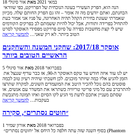
18 במאי 2021
מאת
אור סיגולי
הנה הוא, הפרק העשירי בעונה הנוכחית של הפרויקט, כפי שוודאי
הבחנתם, ואתם יודעים מה זה אומר – זהו גם הפרק החותם שלה. מכיוון
שאמרתי שעונת בחירת הקהל תהיה האחרונה, על פניו אני אמור כעת
להתחיל בפרידה ותודות, אבל יכול להיות ששמתם לב בפרקים הקודמים
שיש לי קצת מחשבות כפירה על סיום פרויקט מפסידי האוסקר לסרט
הטוב ביותר. לא רק שאני…
להמשך קריאה
אוסקר 2017/18: שחקני המשנה והשחקנים
הראשיים הטובים ביותר
5 בפברואר 2018
מאת
אור סיגולי
יש לנו עוד איזה חודש עד טקס האוסקר ה-90, אז כבר עדיף שננצל את
הזמן להגיע אליו כמה שיותר מוכנים. לכן חשבתי שיהיה רעיון טוב לכמה
פוסטים בהם נוכל להכיר היטב את המועמדים השונים, למקרה שתרצו
להתרברב עם כל מיני פריטי טריוויה כשתראו את המשדר עם אנשים, או
שסתם מעניין אתכם לדעת מי הגיע לקו הסיום ואיזו תמונה מתגבשת
בעקבות…
להמשך קריאה
״חוטים נסתרים״, סקירה
1 בפברואר 2018
מאת
אורון שמיר
בסוף השנה שזה עתה חלפה כל היחס אל ״חוטים נסתרים״ (Phantom