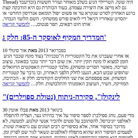
Thread) היה שונה. הטריילר הגיע בשלב מאוחר ועורר חששות (ובדיעבד
גם לא מייצג את היצירה עצמה), בעוד הכותרת גם היא הודבקה קצת
ברגע האחרון לסרט שנקרא עד אז פשוט ״פול תומאס אנדרסון החדש״ או
״הסרט שאחריו דניאל דיי לואיס פורש ממשחק״. השם הלועזי הנבחר,
אותו חוט רפאים, תפר פנטום,…
להמשך קריאה
המדריך המקיף לאוסקר ה-85: חלק ג'
10 בפברואר 2013
מאת
אור סיגולי
אז אחרי שעברנו את כל הקטגוריות ה"טכניות" (עוד מונח שכבר הגיע
הזמן למצוא לו מונח תקין יותר. אין שום דבר יותר טכני בסאונד, עיצוב
ועריכה, מאשר תסריט ומשחק), מלבד קטגוריית האפקטים הויזואלים
שתופיע שבוע הבא, הגענו לחלק הלפני האחרון, ובו נדבר על קטגוריות
המשחק. אם פספסתם את שני החלקים הקודמים: חלק א - הכתיבה,
המוזיקה, השיר, העיצוב האומנותי והתלבושות. חלק…
להמשך קריאה
"לינקולן", סקירה-ניתוח (נטולת ספוילרים)
30 בינואר 2013
מאת
פבלו אוטין
מדי פעם, נוהג ספילברג לספר סיפור על איך בהיותו נער, הצליח להתפלח
לאולפני יוניברסל, להסתובב על סטים ולהכיר אנשי קולנוע. למעשה, לא
מדובר בסיפור אחד, אלא בסיפורים רבים ושונים עם גרסאות שונות.
לפעמים הסיפור הוא שהוא מתפלח לאולפנים ונשאר לגור שם לפרק זמן.
לפעמים הוא מספר שהתחפש לאיש עסקים, המציא איזה תירוץ בכניסה,