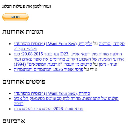
ועזרו לממן את פעילות הבלוג
תגובות אחרונות
״בוסית בהפרעה״ (I Want Your Sex), סקירה | סריטה
על
״ליקריץ
פיצה״, סקירה
נגנז בגנזך 20.08.2015: כנס D23, החלפת מזוזות מול רופאי אליל,
אירועי האמנות של השבוע הקרוב, מחרימים את סופר פארם ועוד
ועוד - ניימן
על
סרטים מן העבר: "ארבעת המופלאים" (1994)
אורי
על
פרסי אופיר 2026: המועמדים והמועמדות
פוסטים אחרונים
״בוסית בהפרעה״ (I Want Your Sex), סקירה
קולנוע של התפוצצות: מחווה לג'ון קסאווטס בסינמטק תל אביב
וחיפה
פרסי אופיר 2026: המועמדים והמועמדות
ארכיונים