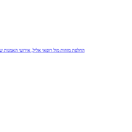
נגנז בגנזך 20.08.2015: כנס D23, החלפת מזוזות מול רופאי אליל