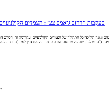
בעקבות "רחוב ג'אמפ 22": הצמדים הקולנועיים הגדולים ביותר (שהופיעו יחד ביותר מסרט אחד)
סרט לגו", שם גיל טייטום את סופרמן והיל את גרין לנטרן). "רחוב ג'אמפ 21" משנת 2012, וממשיך דרכו שהגיע אלינו זה ע
© 