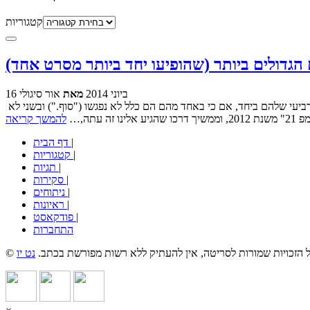
קטגוריות
16 ביוני 2014
מאת
אור סיגולי
הקומדיה "רחוב ג'אמפ 22" סימנה, מבחינתי, את כניסתם של צ'נינג טייטום וג'ונה היל להיכל התהילה של הצמדים הקולנועיים. עקרונית זהו הסרט הרביעי שלהם ביחד, אם כי באחד מהם הם כלל לא נפגשו ("סוף.") ובשני לא
תה,…
להמשך קריאה
|
דף הבית
|
קטגוריות
|
תגיות
|
סקירות
|
ניתוחים
|
ראיונות
|
פודקאסט
התחברות
כל הזכויות שמורות לסריטה, אין להעתיק ללא רשות מפורשת בכתב.
נט יו