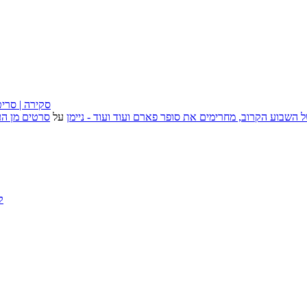
״בוסית בהפרעה״ (I Want Your Sex), סקירה
, אירועי האמנות של השבוע הקרוב, מחרימים את סופר פארם ועוד ועוד - ניימן
על
סרטים מן העב
ק