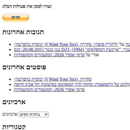
ועזרו לממן את פעילות הבלוג
תגובות אחרונות
 | סריטה
על
״ליקריץ פיצה״, סקירה
ר: "ארבעת המופלאים" (1994)
אורי
על
פרסי אופיר 2026: המועמדים והמועמדות
פוסטים אחרונים
״בוסית בהפרעה״ (I Want Your Sex), סקירה
ולנוע של התפוצצות: מחווה לג'ון קסאווטס בסינמטק תל אביב וחיפה
פרסי אופיר 2026: המועמדים והמועמדות
ארכיונים
ארכיונים
קטגוריות