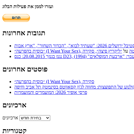
ועזרו לממן את פעילות הבלוג
תגובות אחרונות
 | סריטה
על
״ליקריץ פיצה״, סקירה
ר: "ארבעת המופלאים" (1994)
פוסטים אחרונים
״בוסית בהפרעה״ (I Want Your Sex), סקירה
ולנוע של התפוצצות: מחווה לג'ון קסאווטס בסינמטק תל אביב וחיפה
פרסי אופיר 2026: המועמדים והמועמדות
ארכיונים
ארכיונים
קטגוריות