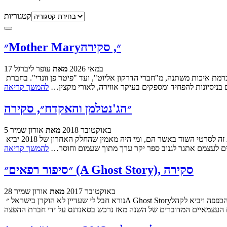
קטגוריות
״Mother Mary״, סקירה
17 במאי 2026
מאת
עופר ליברגל
בעשור האחרון, עושה רושם כי הבמאי דייויד לאורי עובד בשני מצבי רוח שונים. עבור דיסני הוא מייצר סרטים ברמת איכות משתנה, מ"חברי הדרקון אליוט", ועד "פיטר פן וונדי". בחברת A24 נותנים לו להיות הבמאי שהוא אולי
בניסיונות להפחיד ומספקים בעיקר אווירה, לאורי מקצין…
להמשך קריאה
״הג'נטלמן והאקדח״, סקירה
5 באוקטובר 2018
מאת
אורון שמיר
תמיד כשנדמה שאין יותר מה לחדש בז׳אנר מסויים, מגיע סרט שתוקף את הסוגה מכיוון בלתי צפוי או באורח רענן. השנה ״חיות אמריקאיות״ עשה את זה לסרטי השוד באשר הם, ומי היה מאמין שהחלק האחרון של 2018 יביא
בים לעצמם אתגר לגנוב ספר יקר ערך מתוך שעמום וחוסר…
להמשך קריאה
״סיפור רפאים״ (A Ghost Story), סקירה
28 באוקטובר 2017
מאת
אורון שמיר
נורא חבל לי שעדיין לא הוקרן בישראל ״A Ghost Story״, סרטו של דייויד לאורי שבהיעדר שם עברי רשמי ארשה לעצמי לכנותו ״סיפור רפאים״ מעתה. הייתי משוכנע שאיזשהו פסטיבל או סינמטק ירים את הכפפה ויביא לקהל