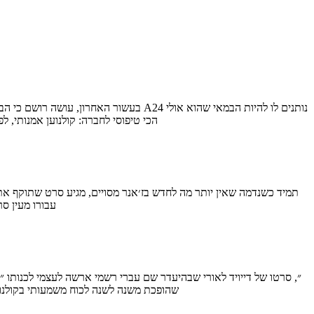
הכי טיפוסי לחברה: קולנוען אמנותי, 
עבורו מעין ס
שלו את אחד הסרטים העצמאיים המדוברים של השנה מאז נרכש בסאנדנס על ידי חברת ההפצה A24,