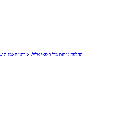
נגנז בגנזך 20.08.2015: כנס D23, החלפת מזוזות מול רופאי אליל