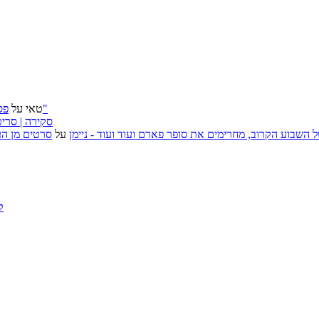
פסטיבל ירושלים 2026: "שעתיד לבוא", "הכדור השחור", "ארץ אבות"
טאי
על
״בוסית בהפרעה״ (I Want Your Sex), סקירה
, אירועי האמנות של השבוע הקרוב, מחרימים את סופר פארם ועוד ועוד - ניימן
על
סרטים מן העב
ק