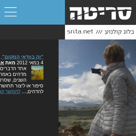
"זה בוודאי המקום", 
4 במאי 2012
מאת
או
אחד הדברים ה
מדהים באמת, 
השנים, שסרטי
סיפור או ליצור תחושה
להדהים,…
להמשך קר