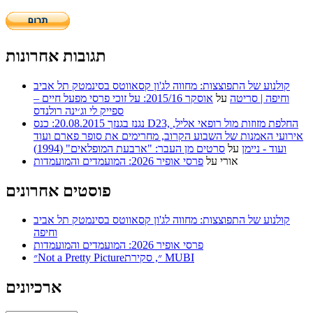
תגובות אחרונות
קולנוע של התפוצצות: מחווה לג'ון קסאווטס בסינמטק תל אביב
וחיפה | סריטה
על
אוסקר 2015/16: על זוכי פרסי מפעל חיים –
ספייק לי וג׳ינה רולנדס
נגנז בגנזך 20.08.2015: כנס D23, החלפת מזוזות מול רופאי אליל,
אירועי האמנות של השבוע הקרוב, מחרימים את סופר פארם ועוד
ועוד - ניימן
על
סרטים מן העבר: "ארבעת המופלאים" (1994)
אורי
על
פרסי אופיר 2026: המועמדים והמועמדות
פוסטים אחרונים
קולנוע של התפוצצות: מחווה לג'ון קסאווטס בסינמטק תל אביב
וחיפה
פרסי אופיר 2026: המועמדים והמועמדות
״Not a Pretty Picture״, סקירת MUBI
ארכיונים