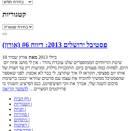
ארכיונים
קטגוריות
קטגוריות
פסטיבל ירושלים 2013: דיווח #6 (אורון)
10 ביולי 2013
מאת
אורון שמיר
שיטת הדיווחים הממוספרים שלנו עובדת נהדר - אין לי מושג איזה יום
היום, לפחות כמה פעמים ביום. התוכניות נזילות, ומגיעות רק עד חצות של
אותו יום ספציפי, תקראו לו איך שתרצו, לי כבר לא אכפת. לפני שאספר
שהפסטיבל ממשיך להוכיח את עצמו עם סרטים שוודאי יככבו ברשימת
סיכום השנה שלי, אברך את זוכי הפיצ'פוינט, כנס הפי'צינג השנתי בו
פרויקטים המצויים…
להמשך קריאה
|
דף הבית
|
קטגוריות
|
תגיות
|
סקירות
|
ניתוחים
|
ראיונות
|
פודקאסט