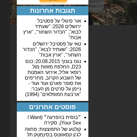
תגובות אחרונות
אור סיגולי
על
פסטיבל
ירושלים 2026: "שעתיד
לבוא", "הכדור השחור", "ארץ
אבות"
טאי
על
פסטיבל ירושלים
2026: "שעתיד לבוא", "הכדור
השחור", "ארץ אבות"
נגנז בגנזך 20.08.2015: כנס
D23, החלפת מזוזות מול
רופאי אליל, אירועי האמנות
של השבוע הקרוב, מחרימים
את סופר פארם ועוד ועוד -
ניימן
על
סרטים מן העבר:
"ארבעת המופלאים" (1994)
פוסטים אחרונים
״בוסית בהפרעה״ (I Want
Your Sex), סקירה
קולנוע של התפוצצות: מחווה
לג'ון קסאווטס בסינמטק תל