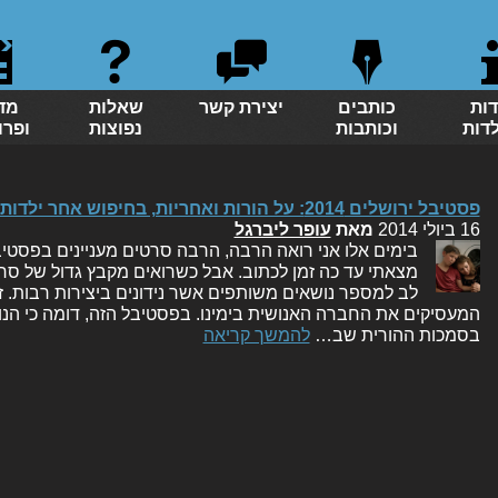
דות
כותבים
יצירת קשר
שאלות
מד
לדות
וכותבות
נפוצות
ופרו
פסטיבל ירושלים 2014: על הורות ואחריות, בחיפוש אחר ילדות
16 ביולי 2014
מאת
עופר ליברגל
בימים אלו אני רואה הרבה, הרבה סרטים מעניינים בפסטיבל
מצאתי עד כה זמן לכתוב. אבל כשרואים מקבץ גדול של סר
לב למספר נושאים משותפים אשר נידונים ביצירות רבות. ז
המעסיקים את החברה האנושית בימינו. בפסטיבל הזה, דומה כי הנוש
בסמכות ההורית שב…
להמשך קריאה