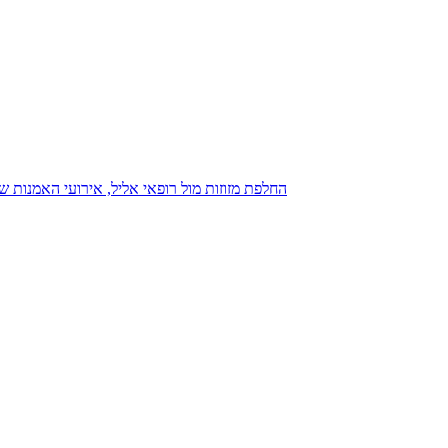
נגנז בגנזך 20.08.2015: כנס D23, החלפת מזוזות מול רופאי אליל