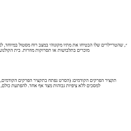
מוכרים בתלבושות או תסרוקות מוזרות. בית הקולנו
למסכים ללא ציפיות גבוהות מצד אף אחד. להפתעת כולם, ״רחוב ג׳אמפ 21״ מתגלה כסוג של מאסטרפיס - סרט קורע מצחוק, מודע לעצמו במידה הנכונה, ואפי