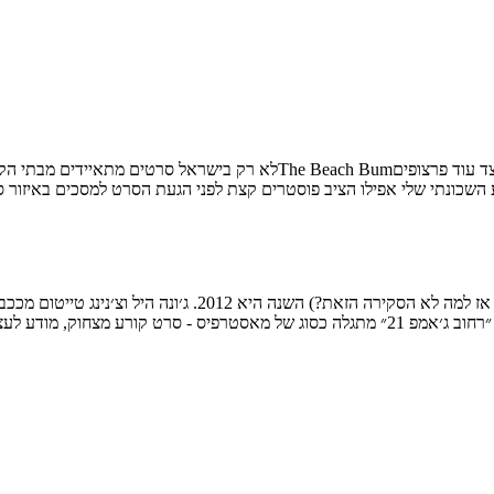
ע השכונתי שלי אפילו הציב פוסטרים קצת לפני הגעת הסרט למסכים באיזור
לו מהודק עלילתית. צ׳נינג טייטום…