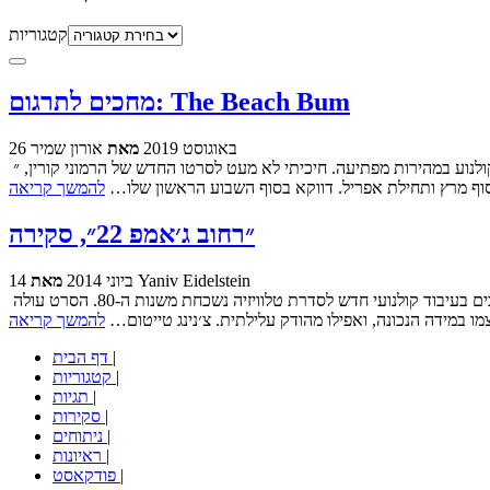
קטגוריות
מחכים לתרגום: The Beach Bum
26 באוגוסט 2019
מאת
אורון שמיר
לא רק בישראל סרטים מתאיידים מבתי הקולנוע במהירות מפתיעה. חיכיתי לא מעט לסרטו החדש של הרמוני קורין, ״The Beach Bum״, שהטריילרים שלו הבטיחו את מתיו מקונוהי במצב רוח מסטול במיוחד, לצד עוד פרצופים
 סוף מרץ ותחילת אפריל. דווקא בסוף השבוע הראשון שלו…
להמשך קריאה
״רחוב ג׳אמפ 22״, סקירה
Yaniv Eidelstein
מאת
14 ביוני 2014
תקציר הפרקים הקודמים: (הסרט נפתח בתקציר הפרקים הקודמים, אז למה לא הסקירה הזאת?) השנה היא 2012. ג׳ונה היל וצ׳נינג טייטום מככבים בעיבוד קולנועי חדש לסדרת טלוויזיה נשכחת משנות ה-80. הסרט עולה
להמשך קריאה
|
דף הבית
|
קטגוריות
|
תגיות
|
סקירות
|
ניתוחים
|
ראיונות
|
פודקאסט