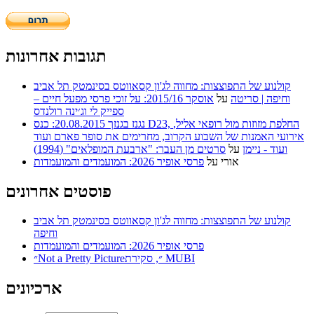
תגובות אחרונות
קולנוע של התפוצצות: מחווה לג'ון קסאווטס בסינמטק תל אביב
וחיפה | סריטה
על
אוסקר 2015/16: על זוכי פרסי מפעל חיים –
ספייק לי וג׳ינה רולנדס
נגנז בגנזך 20.08.2015: כנס D23, החלפת מזוזות מול רופאי אליל,
אירועי האמנות של השבוע הקרוב, מחרימים את סופר פארם ועוד
ועוד - ניימן
על
סרטים מן העבר: "ארבעת המופלאים" (1994)
אורי
על
פרסי אופיר 2026: המועמדים והמועמדות
פוסטים אחרונים
קולנוע של התפוצצות: מחווה לג'ון קסאווטס בסינמטק תל אביב
וחיפה
פרסי אופיר 2026: המועמדים והמועמדות
״Not a Pretty Picture״, סקירת MUBI
ארכיונים