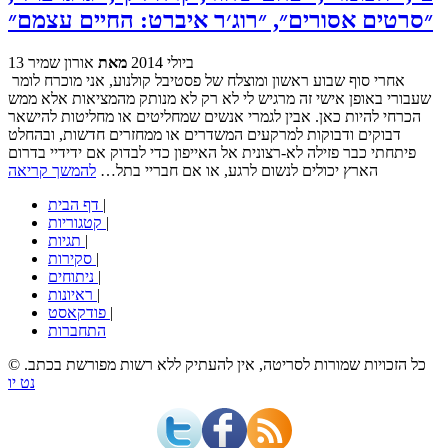
״סרטים אסורים״, ״רוג׳ר איברט: החיים עצמם״
13 ביולי 2014
מאת
אורון שמיר
אחרי סוף שבוע ראשון ומוצלח של פסטיבל קולנוע, אני מוכרח לומר
שעבורי באופן אישי זה מרגיש לי לא רק לא מנותק מהמציאות אלא ממש
הכרחי להיות כאן. אבין לגמרי אנשים שמחליטים או מחליטות להישאר
דבוקים ודבוקות למרקעים המשדרים או ממחזרים חדשות, ובהחלט
פיתחתי כבר פזילה לא-רצונית אל האייפון כדי לבדוק אם ידידיי בדרום
הארץ יכולים לנשום לרגע, או אם חבריי בתל…
להמשך קריאה
|
דף הבית
|
קטגוריות
|
תגיות
|
סקירות
|
ניתוחים
|
ראיונות
|
פודקאסט
התחברות
© כל הזכויות שמורות לסריטה, אין להעתיק ללא רשות מפורשת בכתב.
נט יו