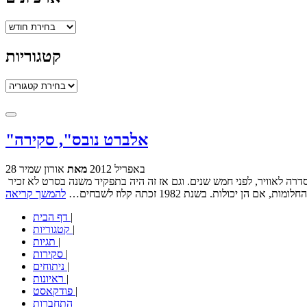
ארכיונים
קטגוריות
קטגוריות
"אלברט נובס", סקירה
28 באפריל 2012
מאת
אורון שמיר
כנראה שגלן קלוז מרגישה קצת נשכחת. בעוד הקריירה הטלוויזיונית שלה במצב טוב בזכות בסדרה "נזקים", היא לא הופיעה בקולנוע מאז עלתה אותה סדרה לאוויר, לפני חמש שנים. וגם אז זה היה בתפקיד משנה בסרט לא זכיר
ות. בשנת 1982 זכתה קלוז לשבחים…
להמשך קריאה
|
דף הבית
|
קטגוריות
|
תגיות
|
סקירות
|
ניתוחים
|
ראיונות
|
פודקאסט
התחברות