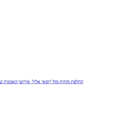
נגנז בגנזך 20.08.2015: כנס D23, החלפת מזוזות מול רופאי אליל