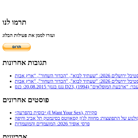
תרמו לנו
ועזרו לממן את פעילות הבלוג
תגובות אחרונות
ר: "ארבעת המופלאים" (1994)
פוסטים אחרונים
״בוסית בהפרעה״ (I Want Your Sex), סקירה
ולנוע של התפוצצות: מחווה לג'ון קסאווטס בסינמטק תל אביב וחיפה
פרסי אופיר 2026: המועמדים והמועמדות
ארכיונים