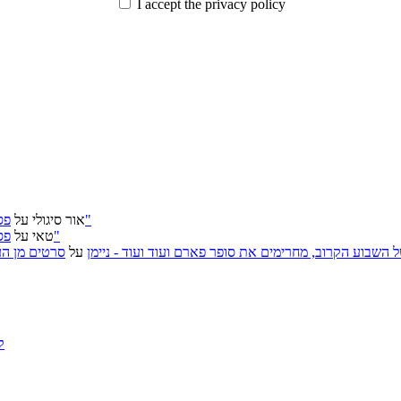
I accept the privacy policy
פסטיבל ירושלים 2026: "שעתיד לבוא", "הכדור השחור", "ארץ אבות"
אור סיגולי
על
פסטיבל ירושלים 2026: "שעתיד לבוא", "הכדור השחור", "ארץ אבות"
טאי
על
, אירועי האמנות של השבוע הקרוב, מחרימים את סופר פארם ועוד ועוד - ניימן
על
סרטים מן העב
ק