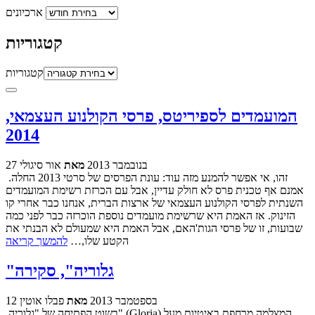
ארכיונים
קטגוריות
קטגוריות
המועמדים לספיריטס, פרסי הקולנוע העצמאי,
2014
27 בנובמבר 2013
מאת
אור סיגולי
זהו, אי אפשר להמנע מזה עוד: עונת הפרסים של סרטי 2013 החלה.
אמנם אף טכנית פרס לא חולק עדיין, אבל עם הכרזת רשימת המועמדים
השנתית לפרסי הקולנוע העצמאי של ארצות הברית, אנחנו כבר אחרי קו
הזינוק. אז האמת היא שרשימת מועמדים נוספת הוכרזה כבר לפני כמה
שבועות, זו של פרסי הגות'האם, אבל האמת היא שמעולם לא הבנתי את
הקטע שלו,…
להמשך קריאה
"גלוריה", סקירה
12 בספטמבר 2013
מאת
פבלו אוטין
בשוט הפתיחה של "גלוריה" (Gloria) המצלמה מרחפת באיטיות מעל