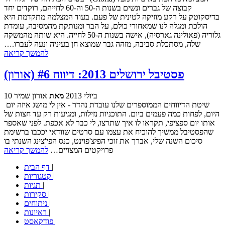
קבוצה של גברים ונשים בשנות ה-50 וה-60 לחייהם, רוקדים יחד
בדיסקוטק על רקע מוזיקה לטינית של פעם. בעוד המצלמה מתקדמת היא
הולכת ומגלה לנו שמאחורי כולם, על הבר ומנותקת מהמסיבה, עומדת
גלוריה (פאולינה גארסיה), אישה בשנות ה-50 לחייה. היא שותה מהמשקה
שלה, מסתכלת סביבה, מזהה גבר שמוצא חן בעיניה ונעה לעברו.…
להמשך קריאה
פסטיבל ירושלים 2013: דיווח #6 (אורון)
10 ביולי 2013
מאת
אורון שמיר
שיטת הדיווחים הממוספרים שלנו עובדת נהדר - אין לי מושג איזה יום
היום, לפחות כמה פעמים ביום. התוכניות נזילות, ומגיעות רק עד חצות של
אותו יום ספציפי, תקראו לו איך שתרצו, לי כבר לא אכפת. לפני שאספר
שהפסטיבל ממשיך להוכיח את עצמו עם סרטים שוודאי יככבו ברשימת
סיכום השנה שלי, אברך את זוכי הפיצ'פוינט, כנס הפי'צינג השנתי בו
פרויקטים המצויים…
להמשך קריאה
|
דף הבית
|
קטגוריות
|
תגיות
|
סקירות
|
ניתוחים
|
ראיונות
|
פודקאסט