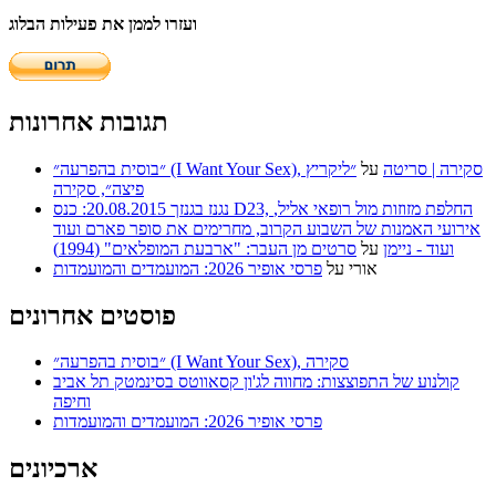
ועזרו לממן את פעילות הבלוג
תגובות אחרונות
״בוסית בהפרעה״ (I Want Your Sex), סקירה | סריטה
על
״ליקריץ
פיצה״, סקירה
נגנז בגנזך 20.08.2015: כנס D23, החלפת מזוזות מול רופאי אליל,
אירועי האמנות של השבוע הקרוב, מחרימים את סופר פארם ועוד
ועוד - ניימן
על
סרטים מן העבר: "ארבעת המופלאים" (1994)
אורי
על
פרסי אופיר 2026: המועמדים והמועמדות
פוסטים אחרונים
״בוסית בהפרעה״ (I Want Your Sex), סקירה
קולנוע של התפוצצות: מחווה לג'ון קסאווטס בסינמטק תל אביב
וחיפה
פרסי אופיר 2026: המועמדים והמועמדות
ארכיונים