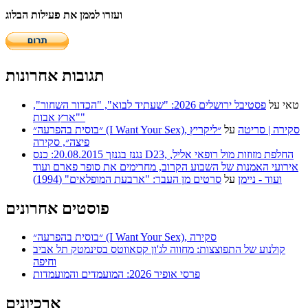
ועזרו לממן את פעילות הבלוג
תגובות אחרונות
טאי
על
פסטיבל ירושלים 2026: "שעתיד לבוא", "הכדור השחור",
"ארץ אבות"
״בוסית בהפרעה״ (I Want Your Sex), סקירה | סריטה
על
״ליקריץ
פיצה״, סקירה
נגנז בגנזך 20.08.2015: כנס D23, החלפת מזוזות מול רופאי אליל,
אירועי האמנות של השבוע הקרוב, מחרימים את סופר פארם ועוד
ועוד - ניימן
על
סרטים מן העבר: "ארבעת המופלאים" (1994)
פוסטים אחרונים
״בוסית בהפרעה״ (I Want Your Sex), סקירה
קולנוע של התפוצצות: מחווה לג'ון קסאווטס בסינמטק תל אביב
וחיפה
פרסי אופיר 2026: המועמדים והמועמדות
ארכיונים