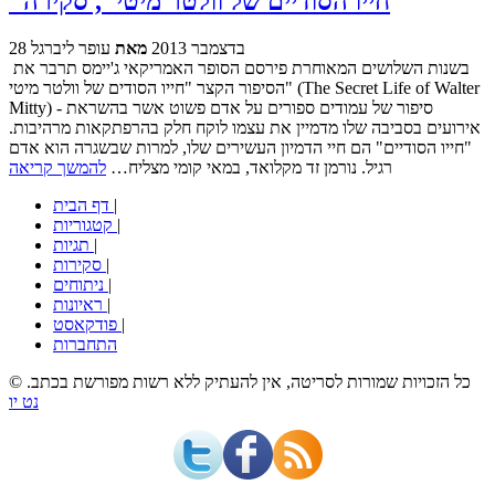
"חייו הסודיים של וולטר מיטי", סקירה
28 בדצמבר 2013
מאת
עופר ליברגל
בשנות השלושים המאוחרת פירסם הסופר האמריקאי ג'יימס תרבר את
הסיפור הקצר "חייו הסודים של וולטר מיטי" (The Secret Life of Walter
Mitty) - סיפור של עמודים ספורים על אדם פשוט אשר בהשראת
אירועים בסביבה שלו מדמיין את עצמו לוקח חלק בהרפתקאות מרהיבות.
"חייו הסודיים" הם חיי הדמיון העשירים שלו, למרות שבשגרה הוא אדם
רגיל. נורמן זד מקלואד, במאי קומי מצליח…
להמשך קריאה
|
דף הבית
|
קטגוריות
|
תגיות
|
סקירות
|
ניתוחים
|
ראיונות
|
פודקאסט
התחברות
© כל הזכויות שמורות לסריטה, אין להעתיק ללא רשות מפורשת בכתב.
נט יו