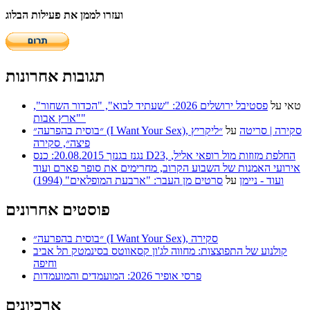
ועזרו לממן את פעילות הבלוג
תגובות אחרונות
טאי
על
פסטיבל ירושלים 2026: "שעתיד לבוא", "הכדור השחור",
"ארץ אבות"
״בוסית בהפרעה״ (I Want Your Sex), סקירה | סריטה
על
״ליקריץ
פיצה״, סקירה
נגנז בגנזך 20.08.2015: כנס D23, החלפת מזוזות מול רופאי אליל,
אירועי האמנות של השבוע הקרוב, מחרימים את סופר פארם ועוד
ועוד - ניימן
על
סרטים מן העבר: "ארבעת המופלאים" (1994)
פוסטים אחרונים
״בוסית בהפרעה״ (I Want Your Sex), סקירה
קולנוע של התפוצצות: מחווה לג'ון קסאווטס בסינמטק תל אביב
וחיפה
פרסי אופיר 2026: המועמדים והמועמדות
ארכיונים