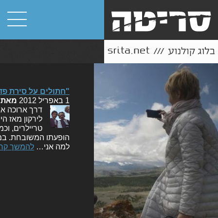
"חתולים על סירת פד
1 באפריל 2012
מאת
דרך ארוכה אר
לירקון מאז הי
טריילרים, וכמ
הופעתו המשובחת. במה
למה אני…
להמשך קרי