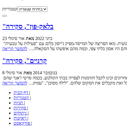
קטגוריות
"בלאק-פון", סקירה
23 ביוני 2022
מאת
אור סיגולי
אולפן ההפקות בלומהאוס נמצא אתנו כבר כמה שנים טובות, ובקלות אפשר לומר שהוא אחד הכוחות המשמעותיים והמשפיעים ביותר של האימה הקולנועית. מאז הפריצה של המייסד-מפיק ג'ייסון בלום עם "פעילות על טבעית"
להמשך קריאה
"קרניים", סקירה
8 בנובמבר 2014
מאת
אור סיגולי
זה משהו שאולי עדיף לשמור לטקסטים של סוף השנה, אבל בכל זאת קשה לי להתאפק - משהו משמח עובר על המפיצים המקומיים השנה. בחודשים האחרונים זכינו לקבל הזדמנות לצפייה בבתי הקולנוע, בכמה סרטי ז'אנר שהם
ל זאת מקבלים את המקום שלהם. "לילה מסוכן", "עמוק…
להמשך קריאה
|
דף הבית
|
קטגוריות
|
תגיות
|
סקירות
|
ניתוחים
|
ראיונות
|
פודקאסט