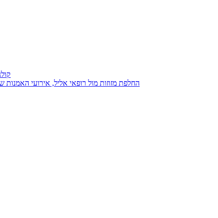
קולנ
נגנז בגנזך 20.08.2015: כנס D23, החלפת מזוזות מול רופאי אליל