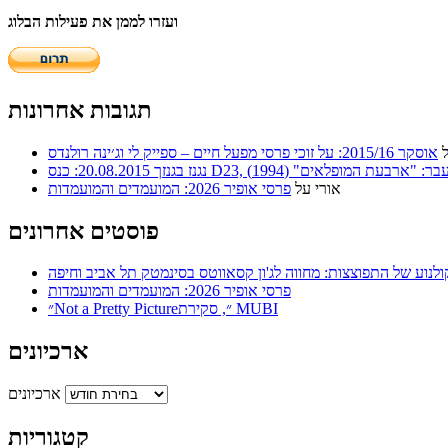
ועזרו לממן את פעילות הבלוג
תגובות אחרונות
אוסקר 2015/16: על זוכי פרסי מפעל חיים – ספייק לי וג׳ינה רולנדס
ר: "ארבעת המופלאים" (1994)
אורי
על
פרסי אופיר 2026: המועמדים והמועמדות
פוסטים אחרונים
ולנוע של התפוצצות: מחווה לג'ון קסאווטס בסינמטק תל אביב וחיפה
פרסי אופיר 2026: המועמדים והמועמדות
״Not a Pretty Picture״, סקירת MUBI
ארכיונים
ארכיונים
קטגוריות