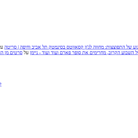
וע של התפוצצות: מחווה לג'ון קסאווטס בסינמטק תל אביב וחיפה | סריטה
על
, אירועי האמנות של השבוע הקרוב, מחרימים את סופר פארם ועוד ועוד - ניימן
על
סרטים מן העב
ק