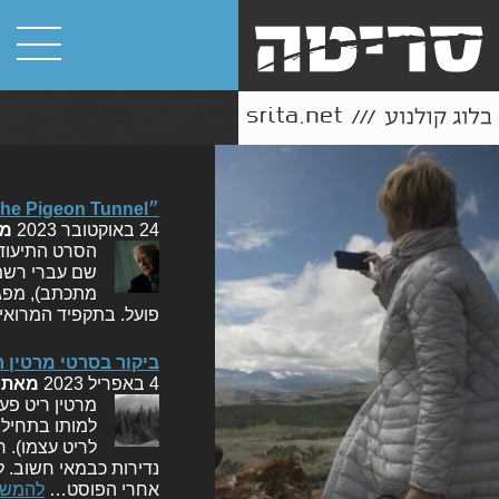
״The Pigeon Tunnel״, סקירת אפל TV+
24 באוקטובר 2023
מ
שם עברי רשמי
מתכתב), מפגיש
פועל. בתקפיד המרואיין
ביקור בסרטי מרטין 
4 באפריל 2023
מאת
מרטין ריט פע
למותו בתחילת
לריט עצמו). ח
נדירות כבמאי חשוב. ל
אחרי הפוסט…
להמשך