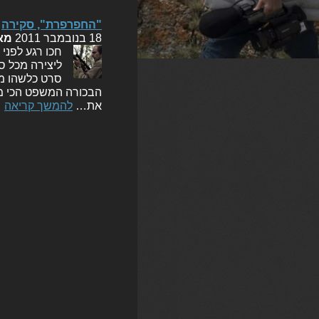
"החפרפרת", סקירה
18 בנובמבר 2011
מא
חכו רגע לפני
ליצירה מכל סו
סרט כלשהו מג
הבכורה המשפט הכי מש
את…
להמשך קריאה