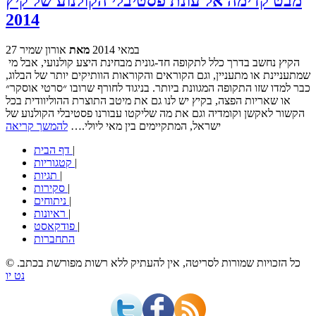
מבט קדימה אל עונת פסטיבלי הקולנוע של קיץ
2014
27 במאי 2014
מאת
אורון שמיר
הקיץ נחשב בדרך כלל לתקופה חד-גונית מבחינת היצע קולנועי, אבל מי
שמתעניינת או מתעניין, וגם הקוראים והקוראות הוותיקים יותר של הבלוג,
כבר למדו שזו התקופה המגוונת ביותר. בניגוד לחורף שרובו ״סרטי אוסקר״
או שאריות הפצה, בקיץ יש לנו גם את מיטב התוצרת ההוליוודית בכל
הקשור לאקשן וקומדיה וגם את מה שליקטו עבורנו פסטיבלי הקולנוע של
ישראל, המתקיימים בין מאי ליולי.…
להמשך קריאה
|
דף הבית
|
קטגוריות
|
תגיות
|
סקירות
|
ניתוחים
|
ראיונות
|
פודקאסט
התחברות
© כל הזכויות שמורות לסריטה, אין להעתיק ללא רשות מפורשת בכתב.
נט יו