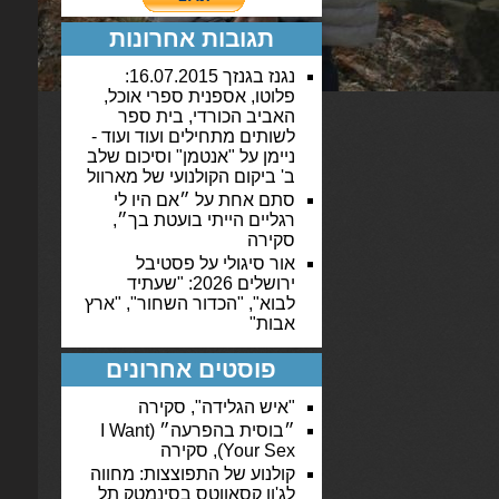
תגובות אחרונות
נגנז בגנזך 16.07.2015:
פלוטו, אספנית ספרי אוכל,
האביב הכורדי, בית ספר
לשותים מתחילים ועוד ועוד -
ניימן
על
"אנטמן" וסיכום שלב
ב' ביקום הקולנועי של מארוול
סתם אחת
על
״אם היו לי
רגליים הייתי בועטת בך״,
סקירה
אור סיגולי
על
פסטיבל
ירושלים 2026: "שעתיד
לבוא", "הכדור השחור", "ארץ
אבות"
פוסטים אחרונים
"איש הגלידה", סקירה
״בוסית בהפרעה״ (I Want
Your Sex), סקירה
קולנוע של התפוצצות: מחווה
לג'ון קסאווטס בסינמטק תל