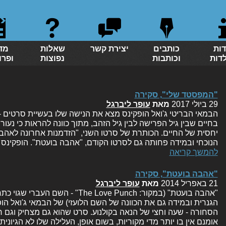
דות
כותבים
יצירת קשר
שאלות
מד
לדות
וכותבות
נפוצות
ופרו
"המפסטד שלי", סקירה
29 ביולי 2017
מאת
עופר ליברגל
הבמאי הבריטי ג'ואל הופקינס מצא את הנישה שלו בעשיית סרטים 
בחיים שבין גיל הפרישה לבין גיל הזהב, מתוך כוונה להראות כי נעו
יחסית של החיים. הכותרת של סרטו השני, "הזדמנות אחרונה לאהבה
הנוכחי ובמידה פחותה גם לסרטו הקודם, "אהבה בועטת". הופקינס 
להמשך קריאה
"אהבה בועטת", סקירה
21 באפריל 2014
מאת
עופר ליברגל
"אהבה בועטת" (במקור: The Love Punch"
הגנרית ובמידה גם את הכוונה של השם הלועזי) של הבמאי ג'ואל ה
הסחורה - שעה וחצי של הנאה בקולנוע. סרט שהוא גם מצחיק וגם ר
אומנם אין בו יותר מדי מקוריות, בשום אופן, העלילה שלו לא הגיוני